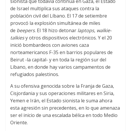
sionista que todavía continúa en Gaza, el Estado
t
t
e
de Israel multiplica sus ataques contra la
s
t
b
población civil del Líbano. El 17 de setiembre
A
e
o
provocó la explosión simultánea de miles
de
beepers
. El 18 hizo detonar
laptops
,
walkie-
p
r
o
talkies
y otros dispositivos electrónicos. Y el 20
p
k
inició bombardeos con aviones caza
norteamericanos F-35 en barrios populares de
Beirut -la capital- y en toda la región sur del
Líbano, en donde hay varios campamentos de
refugiados palestinos.
A su ofensiva genocida sobre la Franja de Gaza,
Cisjordania y sus operaciones militares en Siria,
Yemen e Irán, el Estado sionista le suma ahora
esta agresión sin precedentes, en lo que amenaza
ser el inicio de una escalada bélica en todo Medio
Oriente.