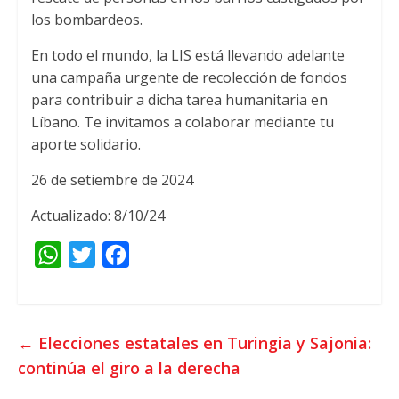
los bombardeos.
En todo el mundo, la LIS está llevando adelante
una campaña urgente de recolección de fondos
para contribuir a dicha tarea humanitaria en
Líbano. Te invitamos a colaborar mediante tu
aporte solidario.
26 de setiembre de 2024
Actualizado: 8/10/24
W
T
F
h
w
a
a
i
c
t
t
e
←
Elecciones estatales en Turingia y Sajonia:
s
t
b
continúa el giro a la derecha
A
e
o