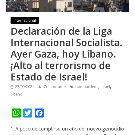
Internacional
Declaración de la Liga
Internacional Socialista.
Ayer Gaza, hoy Líbano.
¡Alto al terrorismo de
Estado de Israel!
,
,
27/09/2024
Colaborador
bombardeos
Israel
Libano
W
T
F
h
w
a
1. A poco de cumplirse un año del nuevo genocidio
a
i
c