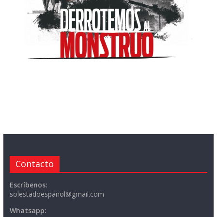
Contacto
Escríbenos:
solestadoespanol@gmail.com
Whatsapp: