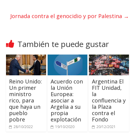
p
r
o
p
k
Jornada contra el genocidio y por Palestina
→
También te puede gustar
Reino Unido:
Acuerdo con
Argentina El
Un primer
la Unión
FIT Unidad,
ministro
Europea:
la
rico, para
asociar a
confluencia y
que haya un
Argelia a su
la Plaza
pueblo
propia
contra el
pobre
explotación
Fondo
28/10/2022
19/10/2020
20/12/2021