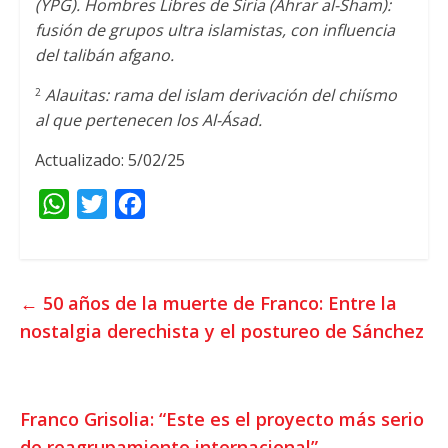
(YPG). Hombres Libres de Siria (Ahrar al-Sham):
fusión de grupos ultra islamistas, con influencia
del talibán afgano.
Alauitas: rama del islam derivación del chiísmo
2
al que pertenecen los Al-Ásad.
Actualizado: 5/02/25
W
T
F
h
w
a
a
i
c
t
t
e
←
50 años de la muerte de Franco: Entre la
s
t
b
nostalgia derechista y el postureo de Sánchez
A
e
o
p
r
o
p
k
Franco Grisolia: “Este es el proyecto más serio
de reagrupamiento internacional”
→