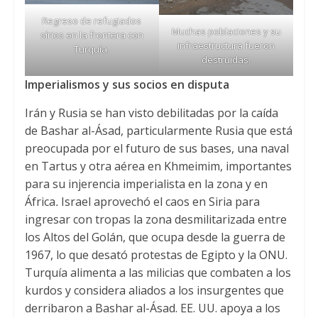
Regreso de refugiados
Muchas poblaciones y su
sírios en la frontera con
infraestructura fueron
Turquía.
destruidas.
Imperialismos y sus socios en disputa
Irán y Rusia se han visto debilitadas por la caída
de Bashar al-Ásad, particularmente Rusia que está
preocupada por el futuro de sus bases, una naval
en Tartus y otra aérea en Khmeimim, importantes
para su injerencia imperialista en la zona y en
África
.
Israel aprovechó el caos en Siria para
ingresar con tropas la zona desmilitarizada entre
los Altos del Golán, que ocupa desde la guerra de
1967, lo que desató protestas de Egipto y la ONU.
Turquía alimenta a las milicias que combaten a los
kurdos y considera aliados a los insurgentes que
derribaron a Bashar al-Ásad. EE. UU. apoya a los