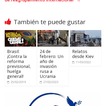
También te puede gustar
Brasil:
24 de
Relatos
¡Contra la
febrero: Un
desde Kiev
reforma
año de
11/03/2022
previsional,
invasión
huelga
rusa a
general!
Ucrania
25/02/2019
27/02/2023