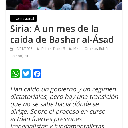
Internacional
Siria: A un mes de la
caída de Bashar al-Ásad
,
10/01/2025
Rubén Tzanoff
Medio Oriente
Rubén
,
Tzanoff
Siria
W
T
F
h
w
a
Han caído un gobierno y un régimen
a
i
c
dictatoriales, pero hay una transición
t
t
e
que no se sabe hacia dónde se
s
t
b
dirige. Sobre el proceso en curso
A
e
o
actúan fuertes presiones
imperialistas y fundamentalistas
p
r
o