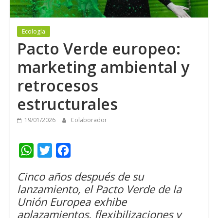
Ecología
Pacto Verde europeo:
marketing ambiental y
retrocesos
estructurales
19/01/2026
Colaborador
W
T
F
h
w
a
Cinco años después de su
a
i
c
lanzamiento, el Pacto Verde de la
t
t
e
Unión Europea exhibe
s
t
b
aplazamientos, flexibilizaciones y