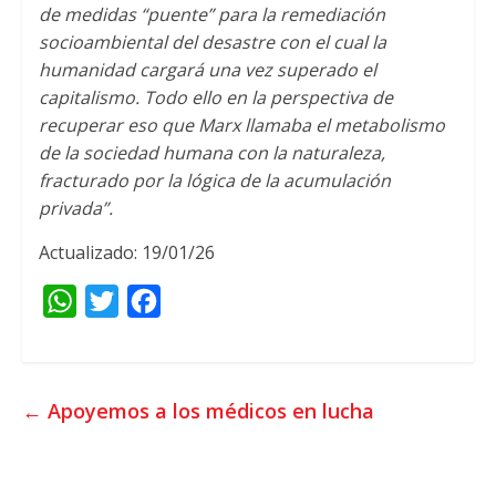
de medidas “puente” para la remediación
socioambiental del desastre con el cual la
humanidad cargará una vez superado el
capitalismo. Todo ello en la perspectiva de
recuperar eso que Marx llamaba el metabolismo
de la sociedad humana con la naturaleza,
fracturado por la lógica de la acumulación
privada”.
Actualizado: 19/01/26
W
T
F
h
w
a
a
i
c
t
t
e
←
Apoyemos a los médicos en lucha
s
t
b
A
e
o