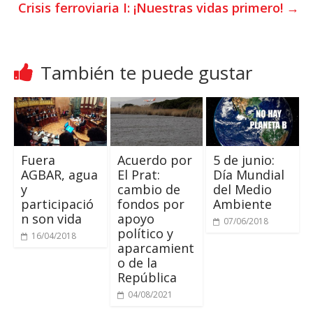
p
r
o
Crisis ferroviaria I: ¡Nuestras vidas primero!
→
p
k
También te puede gustar
Fuera
Acuerdo por
5 de junio:
AGBAR, agua
El Prat:
Día Mundial
y
cambio de
del Medio
participació
fondos por
Ambiente
n son vida
apoyo
07/06/2018
político y
16/04/2018
aparcamient
o de la
República
04/08/2021