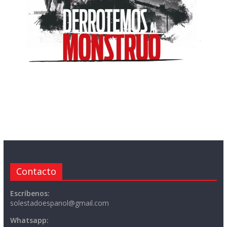
Contacto
Escríbenos:
solestadoespanol@gmail.com
Whatsapp: