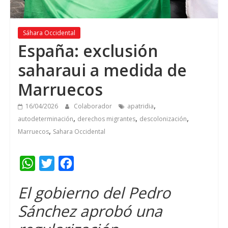
Sáhara Occidental
España: exclusión
saharaui a medida de
Marruecos
,
16/04/2026
Colaborador
apatridia
,
,
,
autodeterminación
derechos migrantes
descolonización
,
Marruecos
Sahara Occidental
W
T
F
h
w
a
El gobierno del Pedro
a
i
c
Sánchez aprobó una
t
t
e
s
t
b