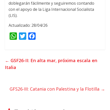
doblegarán fácilmente y seguiremos contando
con el apoyo de la Liga Internacional Socialista
(LIS).
Actualizado: 28/04/26
W
T
F
h
w
a
a
i
c
t
t
e
←
GSF26-II: En alta mar, próxima escala en
s
t
b
Italia
A
e
o
p
r
o
p
k
GFS26-III: Catania con Palestina y la Flotilla
→