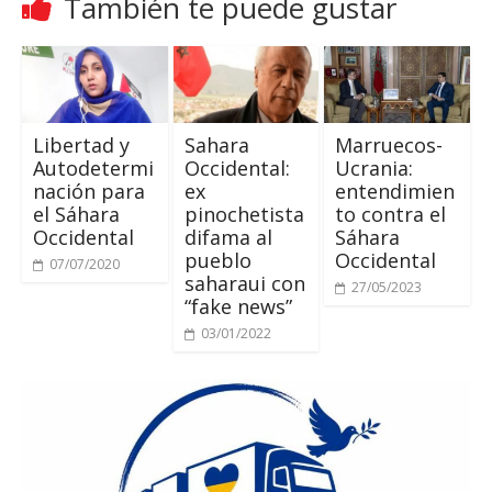
También te puede gustar
Libertad y
Sahara
Marruecos-
Autodetermi
Occidental:
Ucrania:
nación para
ex
entendimien
el Sáhara
pinochetista
to contra el
Occidental
difama al
Sáhara
pueblo
Occidental
07/07/2020
saharaui con
27/05/2023
“fake news”
03/01/2022