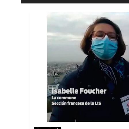
i
Llibertat