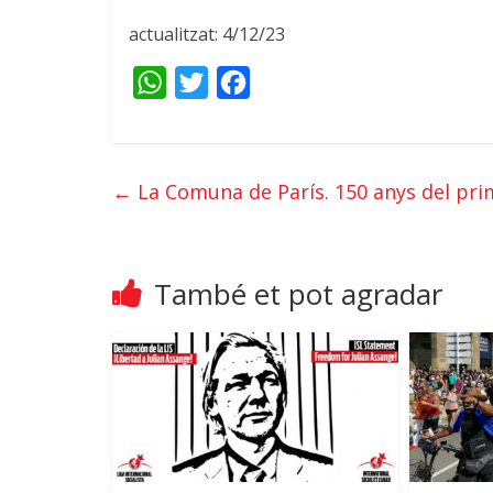
actualitzat: 4/12/23
W
T
F
h
w
a
a
i
c
t
t
e
←
La Comuna de París. 150 anys del pri
s
t
b
A
e
o
p
r
o
També et pot agradar
p
k