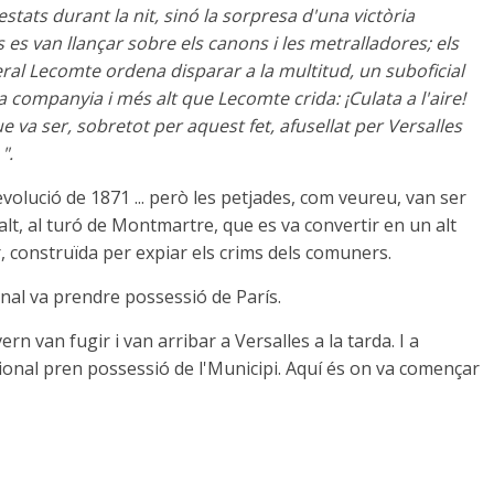
restats durant la nit, sinó la sorpresa d'una victòria
s es van llançar sobre els canons i les metralladores; els
al Lecomte ordena disparar a la multitud, un suboficial
va companyia i més alt que Lecomte crida: ¡Culata a l'aire!
 va ser, sobretot per aquest fet, afusellat per Versalles
".
evolució de 1871 ... però les petjades, com veureu, van ser
lt, al turó de Montmartre, que es va convertir en un alt
Cor, construïda per expiar els crims dels comuners.
nal va prendre possessió de París.
rn van fugir i van arribar a Versalles a la tarda. I a
cional pren possessió de l'Municipi. Aquí és on va començar