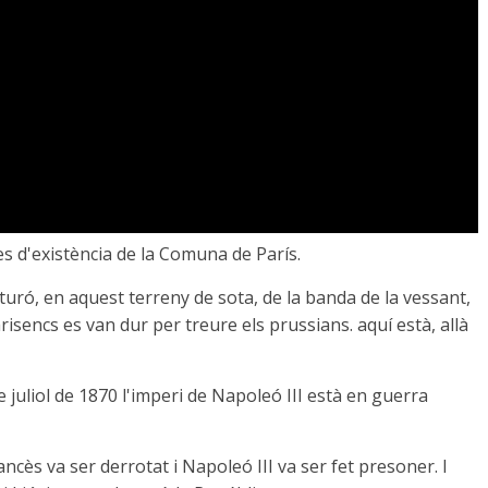
es d'existència de la Comuna de París.
turó, en aquest terreny de sota, de la banda de la vessant,
sencs es van dur per treure els prussians. aquí està, allà
e juliol de 1870 l'imperi de Napoleó III està en guerra
rancès va ser derrotat i Napoleó III va ser fet presoner. I