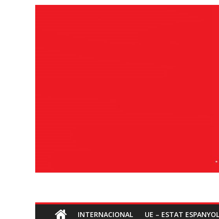
Ves
al
contingut
Socialisme
INTERNACIONAL
UE – ESTAT ESPANYO