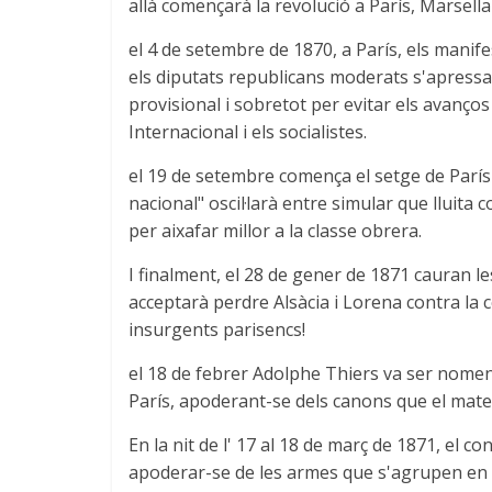
allà començarà la revolució a París, Marsella 
el 4 de setembre de 1870, a París, els mani
els diputats republicans moderats s'apressar
provisional i sobretot per evitar els avanços
Internacional i els socialistes.
el 19 de setembre comença el setge de París
nacional" oscil·larà entre simular que lluita
per aixafar millor a la classe obrera.
I finalment, el 28 de gener de 1871 cauran le
acceptarà perdre Alsàcia i Lorena contra la 
insurgents parisencs!
el 18 de febrer Adolphe Thiers va ser nomenat
París, apoderant-se dels canons que el matei
En la nit de l' 17 al 18 de març de 1871, el c
apoderar-se de les armes que s'agrupen en Mo