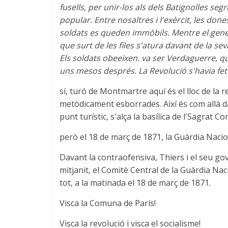
fusells, per unir-los als dels Batignolles seg
popular. Entre nosaltres i l'exèrcit, les done
soldats es queden immòbils. Mentre el gener
que surt de les files s'atura davant de la se
Els soldats obeeixen. va ser Verdaguerre, que
uns mesos després. La Revolució s'havia fet 
sí, turó de Montmartre aquí és el lloc de la r
metòdicament esborrades. Així és com allà da
punt turístic, s'alça la basílica de l'Sagrat 
però el 18 de març de 1871, la Guàrdia Nacio
Davant la contraofensiva, Thiers i el seu gove
mitjanit, el Comitè Central de la Guàrdia Na
tot, a la matinada el 18 de març de 1871.
Visca la Comuna de París!
Visca la revolució i visca el socialisme!