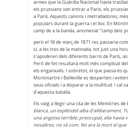
armes que la Guàrdia Nacional havia trasllad
els prussians van entrar a París, els prussi
a París. Aquests canons i metralladores, més
populars durant la guerra i el lloc. En Mont
camp de a la banda, anomenat "camp dels p
però el 18 de març de 1871 res passaria com 
si, a les tres de la matinada, tot just una ho
s'apoderen dels diferents barris de París, a
Però de fet resultarà molt més complicat del 
els enganxalls. I sobretot, el que passa és q
Montmartre i Belleville es desperten i eviten
seus oficials i a disparar a la multitud. I ca
d'aquesta batalla.
Els vaig a llegir una cita de les Memòries de
blanca, un esplèndid alba d'alliberament. T
una angoixa terrible; preocupat, ella havia v
nosaltres, no sé com. No era la mort el que 