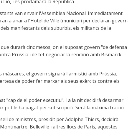
i Lió, i es proclamarà la República.
festants van envair l'Assemblea Nacional. Immediatament
an a anar a l'Hotel de Ville (municipi) per declarar-govern
 dels manifestants dels suburbis, els militants de la
 que durarà cinc mesos, on el suposat govern "de defensa
 contra Prússia i de fet negociar la rendició amb Bismarck
s màscares, el govern signarà l'armistici amb Prússia,
certesa de poder fer marxar als seus exèrcits contra els
 "cap de el poder executiu". I a la nit decidirà desarmar
x poble ha pagat per subscripció. Serà la màxima traïció.
onsell de ministres, presidit per Adolphe Thiers, decidirà
ntmartre, Belleville i altres llocs de París, aquestes