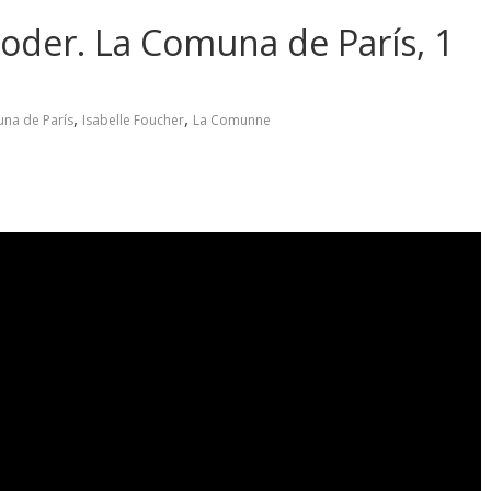
poder. La Comuna de París, 1
,
,
una de París
Isabelle Foucher
La Comunne