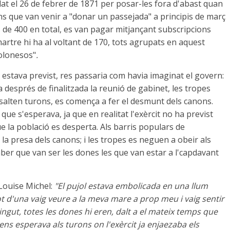
at el 26 de febrer de 1871 per posar-les fora d'abast quan
ans que van venir a "donar un passejada" a principis de març
 de 400 en total, es van pagar mitjançant subscripcions
martre hi ha al voltant de 170, tots agrupats en aquest
olonesos"
.
estava previst, res passaria com havia imaginat el govern:
ra després de finalitzada la reunió de gabinet, les tropes
ssalten turons, es comença a fer el desmunt dels canons.
que s'esperava, ja que en realitat l'exèrcit no ha previst
ue la població es desperta. Als barris populars de
 la presa dels canons; i les tropes es neguen a obeir als
l saber que van ser les dones les que van estar a l'capdavant
 Louise Michel:
"El pujol estava embolicada en una llum
ot d'una vaig veure a la meva mare a prop meu i vaig sentir
ingut, totes les dones hi eren, dalt a el mateix temps que
ens esperava als turons on l'exèrcit ja enjaezaba els