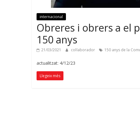
internacional
Obreres i obrers a el 
150 anys
21/03/2021
col·laborador
150 anys de la Com
actualitzat: 4/12/23
Llegeix més