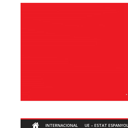
Ves
al
contingut
Socialisme
INTERNACIONAL
UE – ESTAT ESPANYO