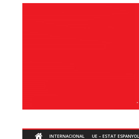
Ves
al
contingut
Socialisme
INTERNACIONAL
UE – ESTAT ESPANYO