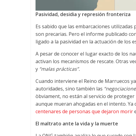
Pasividad
,
desidia y represión fronteriza
Es sabido que las embarcaciones utilizadas 
son precarias
.
Pero el informe publicado co
ligado a la pasividad en la actuación de los 
A pesar de conocer el lugar exacto de los n
activan los mecanismos de rescate
.
Otras ve
y
“malas prácticas”
.
Cuando interviene el Reino de Marruecos ya 
autoridades
,
sino también las
“negociaciones
òbviament,
no están al servicio de proteger 
aunque mueran ahogadas en el intento
.
Ya 
centenares de personas que dejaron morir
El maltrato ante la vida y la muerte
La ONG también analiza lo que sucede con la