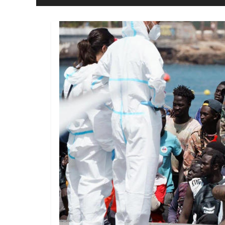
i
Llibertat