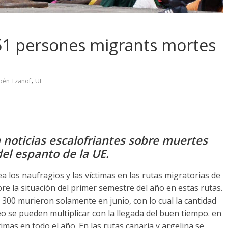
51 persones migrants mortes
,
bén Tzanof
UE
n noticias escalofriantes sobre muertes
del espanto de la UE
.
 los naufragios y las víctimas en las rutas migratorias de
re la situación del primer semestre del año en estas rutas
.
300
murieron solamente en junio
,
con lo cual la cantidad
 se pueden multiplicar con la llegada del buen tiempo
. en
timas en todo el año
.
En las rutas canaria y argelina se