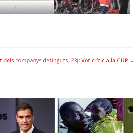
1.
at dels companys detinguts
23J: Vot crític a la CUP