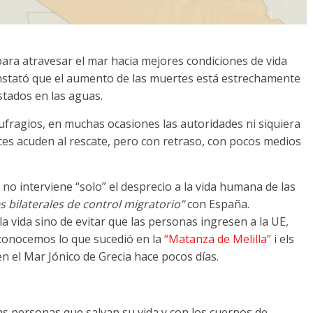
para atravesar el mar hacia mejores condiciones de vida
nstató que el aumento de las muertes está estrechamente
estados en las aguas
.
aufragios
,
en muchas ocasiones las autoridades ni siquiera
ces acuden al rescate
,
pero con retraso
,
con pocos medios
no interviene “solo” el desprecio a la vida humana de las
 bilaterales de control migratorio”
con España
.
la vida sino de evitar que las personas ingresen a la UE
,
conocemos lo que sucedió en la
“Matanza de Melilla”
i els
en el Mar Jónico de Grecia hace pocos días
.
s personas que salvan su vida y con los cuerpos de