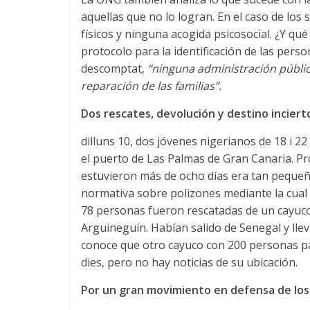
aquellas que no lo logran
.
En el caso de los
físicos y ninguna acogida psicosocial
.
¿Y qué
protocolo para la identificación de las pers
descomptat,
“ninguna administración públi
reparación de las familias”
.
Dos rescates
,
devolución y destino inciert
dilluns 10,
dos jóvenes nigerianos de
18 i 22
el puerto de Las Palmas de Gran Canaria
.
Pr
estuvieron más de ocho días era tan pequeñ
normativa sobre polizones mediante la cual 
78
personas fueron rescatadas de un cayuco
Arguineguín
.
Habían salido de Senegal y lle
conoce que otro cayuco con
200
personas p
dies,
pero no hay noticias de su ubicación
.
Por un gran movimiento en defensa de lo