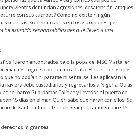
 supervivientes denuncian agresiones
,
desatención
,
ataques
 ocurre con sus cuerpos
?
Como no existe ningún
onas muertas
,
son enterrados en fosas comunes
. per
ca ha asumido responsabilidades que lleven a una
o
años fueron encontrados bajo la popa del MSC Marta
,
en
ocedían de Togo e iban camino a Italia
.
El hueco en el que
o que no podían ni pararse ni sentarse
.
Les aplicarán la
la naviera debe custodiarlos y regresarlos a Nigeria
.
Otras
 por el barco Guardamar Calíope y llevados al puerto de
vaban
15
días en el mar
.
Quién sabe qué harán con ellos
.
Se
artió de Kanfountine
,
al sur de Senegal
,
también hace
15
s derechos migrantes