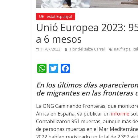
UE - estat Espanyol
Unió Europea 2023: 9
a 6 mesos
,
11/07/2023
Flor del salze Carral
naufragis
Ru
W
T
F
h
w
a
En los últimos días apareciero
a
i
c
de migrantes en las fronteras 
t
t
e
s
t
b
La ONG Caminando Fronteras
,
que monitorea
África en España
, va publicar un
informe
sob
A
e
o
Contabilizaron
951
muertas
,
aunque más de
p
r
o
de personas muertas en el Mar Mediterráneo
p
k
2022
habían registrado un total de
2.392
víc