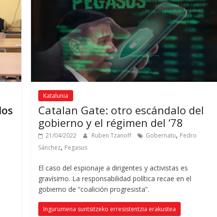
Katalunia
los
Catalan Gate
:
otro escándalo del
gobierno y el régimen del ‘78
,
21/04/2022
Ruben Tzanoff
Gobernatu
Pedro
,
Sánchez
Pegasus
El caso del espionaje a dirigentes y activistas es
gravísimo
.
La responsabilidad política recae en el
gobierno de “coalición progresista”
.
Ingurumena suntsitzeko erresistentzia erakustea