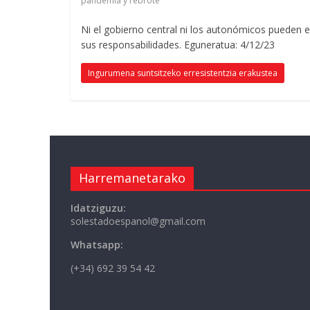
pandemia y rebrote
Ni el gobierno central ni los autonómicos pueden e
sus responsabilidades
. Eguneratua: 4/12/23
Ingurumena suntsitzeko erresistentzia erakustea
Harremanetarako
Idatziguzu:
solestadoespanol@gmail.com
Whatsapp:
(+34) 692 39 54 42