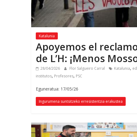
Katalunia
Apoyemos el reclamo
de L’H
:
¡Menos Moss
,
28/04/2026
Flor Salgueiro Carral
Katalunia
ed
,
,
institutos
Profesores
PSC
Eguneratua: 17/05/26
Ingurumena suntsitzeko erresistentzia erakustea