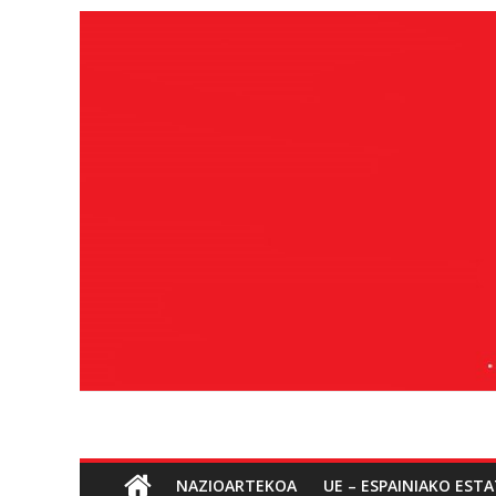
Edukira
salto
egin
Sozialismoa
NAZIOARTEKOA
UE – ESPAINIAKO EST