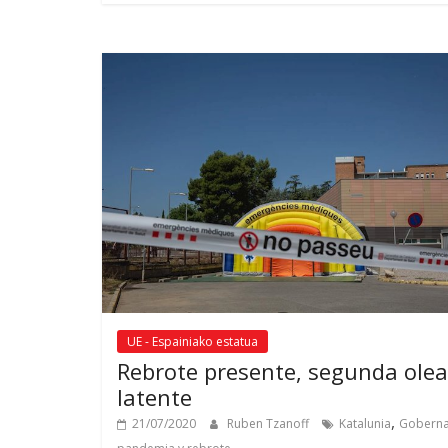
UE - Espainiako estatua
Rebrote presente
,
segunda ole
latente
,
21/07/2020
Ruben Tzanoff
Katalunia
Goberna