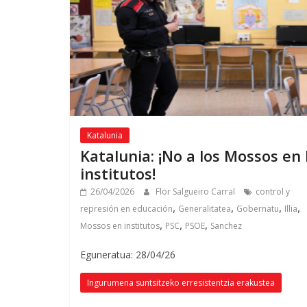
Katalunia
Katalunia:
¡No a los Mossos en 
institutos
!
26/04/2026
Flor Salgueiro Carral
control y
,
,
,
,
represión en educación
Generalitatea
Gobernatu
Illia
,
,
,
Mossos en institutos
PSC
PSOE
Sanchez
Eguneratua: 28/04/26
Ingurumena suntsitzeko erresistentzia erakustea