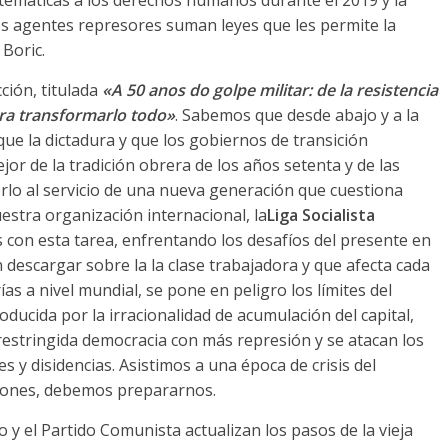
os agentes represores suman leyes que les permite la
 Boric
.
cción
,
titulada
«A
50 anos do golpe militar:
de la resistencia
para transformarlo todo»
.
Sabemos que desde abajo y a la
que la dictadura y que los gobiernos de transición
r de la tradición obrera de los años setenta y de las
rlo al servicio de una nueva generación que cuestiona
uestra organización internacional
,
la
Liga Socialista
con esta tarea
,
enfrentando los desafíos del presente en
n descargar sobre la la clase trabajadora y que afecta cada
ías a nivel mundial
,
se pone en peligro los límites del
ducida por la irracionalidad de acumulación del capital
,
restringida democracia con más represión y se atacan los
s y disidencias
.
Asistimos a una época de crisis del
iones
,
debemos prepararnos
.
 y el Partido Comunista actualizan los pasos de la vieja