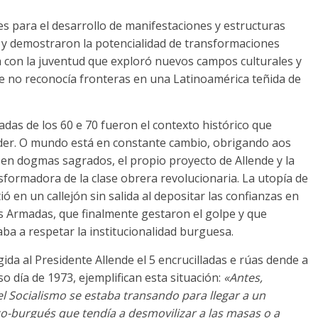
s para el desarrollo de manifestaciones y estructuras
a y demostraron la potencialidad de transformaciones
 con la juventud que exploró nuevos campos culturales y
que no reconocía fronteras en una Latinoamérica teñida de
adas de los
60 e 70
fueron el contexto histórico que
der
. O mundo está en constante cambio, obrigando aos
 sen dogmas sagrados,
el propio proyecto de Allende y la
sformadora de la clase obrera revolucionaria
.
La utopía de
tió en un callejón sin salida al depositar las confianzas en
as Armadas
,
que finalmente gestaron el golpe y que
aba a respetar la institucionalidad burguesa
.
gida al Presidente Allende el
5 encrucilladas e rúas dende a
so día de 1973,
ejemplifican esta situación
:
«Antes
,
l Socialismo se estaba transando para llegar a un
o-burgués que tendía a desmovilizar a las masas o a