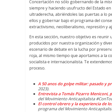
Concertación no sólo gobernando de la mi
siempre y haciendo usufructo del Estado en
ultraderecha
,
abriéndoles las puertas a lo p
ellos y gobernar bajo el programa del con
extractivismo
,
neoliberalismo
,
represión y a
En esta sección
,
nuestro objetivo es reunir 
producidos por nuestra organización y dive
escenario de debate en la lucha por preserv
roja
,
al mismo tiempo que aportamos a la cons
socialista e internacionalista
.
Te extendemos 
proceso
.
A 50 anos do golpe militar:
pasado y pr
2023).
Entrevista a Tomás Pizarro Meniconi
,
p
del Movimiento Anticapitalista #ConT
El control obrero y la experiencia de l
programa del Movimiento Anticapital