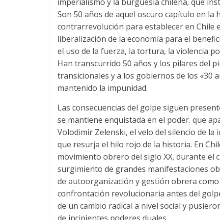
imperialismo y la burguesía chilena
,
que ins
Son
50
años de aquel oscuro capítulo en la h
contrarrevolución para establecer en Chile 
liberalización de la economía para el benefici
el uso de la fuerza
,
la tortura
,
la violencia po
Han transcurrido
50
años y los pilares del 
transicionales y a los gobiernos de los «30 
mantenido la impunidad
.
Las consecuencias del golpe siguen presente
se mantiene enquistada en el poder
. que ap
Volodimir Zelenski,
el velo del silencio de 
que resurja el hilo rojo de la historia
.
En Chil
movimiento obrero del siglo XX
,
durante el 
surgimiento de grandes manifestaciones ob
de autoorganización y gestión obrera como 
confrontación revolucionaria antes del golp
de un cambio radical a nivel social y pusieron
de incipientes poderes duales
.