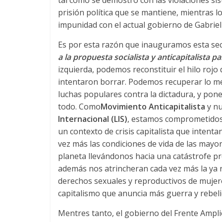
prisión política que se mantiene
,
mientras l
impunidad con el actual gobierno de Gabriel
Es por esta razón que inauguramos esta se
a la propuesta socialista y anticapitalista 
izquierda
,
podemos reconstituir el hilo rojo 
intentaron borrar
.
Podemos recuperar lo mejo
luchas populares contra la dictadura
,
y pone
todo
.
Como
Movimiento Anticapitalista
y n
Internacional (LIS)
,
estamos comprometidos 
un contexto de crisis capitalista que intenta
vez más las condiciones de vida de las mayor
planeta llevándonos hacia una catástrofe pro
además nos atrincheran cada vez más la ya 
derechos sexuales y reproductivos de mujere
capitalismo que anuncia más guerra y rebel
Mentres tanto,
el gobierno del Frente Amplio