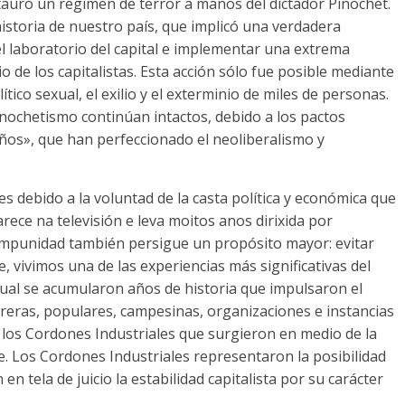
tauró un régimen de terror a manos del dictador Pinochet
.
istoria de nuestro país
,
que implicó una verdadera
el laboratorio del capital e implementar una extrema
o de los capitalistas
.
Esta acción sólo fue posible mediante
lítico sexual
,
el exilio y el exterminio de miles de personas
.
pinochetismo continúan intactos
,
debido a los pactos
años»
,
que han perfeccionado el neoliberalismo y
s debido a la voluntad de la casta política y económica que
arece na televisión e leva moitos anos dirixida por
la impunidad también persigue un propósito mayor
:
evitar
e
,
vivimos una de las experiencias más significativas del
cual se acumularon años de historia que impulsaron el
reras
,
populares
,
campesinas
,
organizaciones e instancias
los Cordones Industriales que surgieron en medio de la
e
.
Los Cordones Industriales representaron la posibilidad
 en tela de juicio la estabilidad capitalista por su carácter