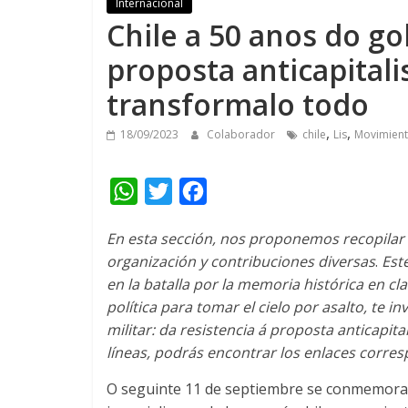
Internacional
Chile a 50 anos do gol
proposta anticapitalis
transformalo todo
,
,
18/09/2023
Colaborador
chile
Lis
Movimiento
W
T
F
h
w
a
En esta sección
,
nos proponemos recopilar 
a
i
c
organización y contribuciones diversas
.
Est
t
t
e
en la batalla por la memoria histórica en cl
s
t
b
política para tomar el cielo por asalto
,
te in
A
e
o
militar: da resistencia á proposta anticapita
líneas
,
podrás encontrar los enlaces corre
p
r
o
p
k
O seguinte 11
de septiembre se conmemor