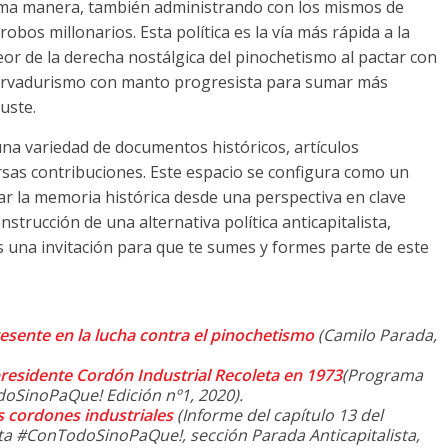
sma manera
,
también administrando con los mismos de
 robos millonarios
.
Esta política es la vía más rápida a la
eor de la derecha nostálgica del pinochetismo al pactar con
servadurismo con manto progresista para sumar más
juste
.
una variedad de documentos históricos
,
artículos
rsas contribuciones
.
Este espacio se configura como un
ar la memoria histórica desde una perspectiva en clave
trucción de una alternativa política anticapitalista
,
una invitación para que te sumes y formes parte de este
esente en la lucha contra el pinochetismo
(
Camilo Parada
,
residente Cordón Industrial Recoleta en 1973
(
Programa
odoSinoPaQue
!
Edición nº1
, 2020).
os cordones industriales
(
Informe del capítulo
13
del
ista #ConTodoSinoPaQue
!,
sección Parada Anticapitalista
,