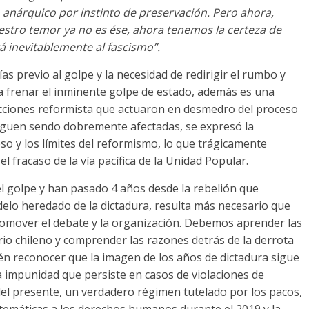
o anárquico por instinto de preservación
.
Pero ahora
,
estro temor ya no es ése
,
ahora tenemos la certeza de
 inevitablemente al fascismo”
.
días previo al golpe y la necesidad de redirigir el rumbo y
ra frenar el inminente golpe de estado
,
además es una
irecciones reformista que actuaron en desmedro del proceso
seguen sendo dobremente afectadas,
se expresó la
so y los límites del reformismo
,
lo que trágicamente
 el fracaso de la vía pacífica de la Unidad Popular
.
l golpe y han pasado
4
años desde la rebelión que
delo heredado de la dictadura
,
resulta más necesario que
omover el debate y la organización
.
Debemos aprender las
rio chileno y comprender las razones detrás de la derrota
én reconocer que la imagen de los años de dictadura sigue
la impunidad que persiste en casos de violaciones de
el presente
,
un verdadero régimen tutelado por los pacos
,
stemáticas a los derechos humanos durante el
2019
y la