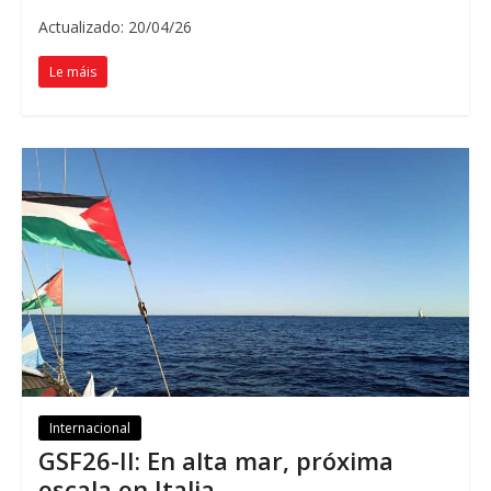
Actualizado: 20/04/26
Le máis
Internacional
GSF26-II
:
En alta mar
,
próxima
escala en Italia