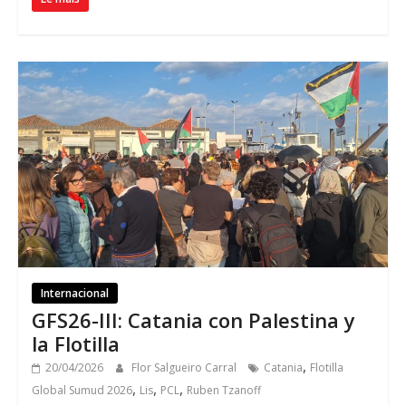
Internacional
GFS26-III
:
Catania con Palestina y
la Flotilla
,
20/04/2026
Flor Salgueiro Carral
Catania
Flotilla
,
,
,
Global Sumud 2026
Lis
PCL
Ruben Tzanoff