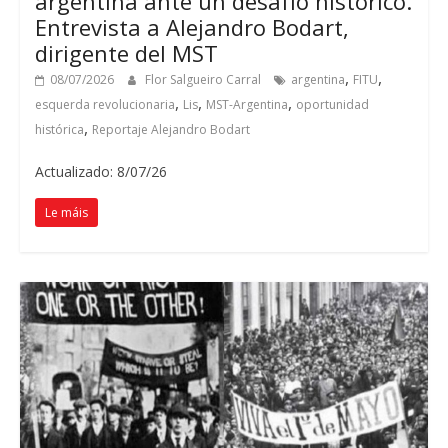
argentina ante un desafío histórico
.
Entrevista a Alejandro Bodart
,
dirigente del MST
,
,
08/07/2026
Flor Salgueiro Carral
argentina
FITU
,
,
,
esquerda revolucionaria
Lis
MST-Argentina
oportunidad
,
histórica
Reportaje Alejandro Bodart
Actualizado: 8/07/26
Le máis