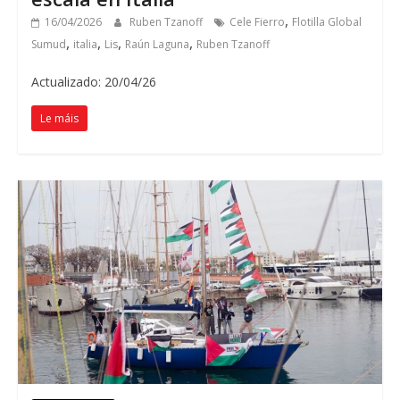
,
16/04/2026
Ruben Tzanoff
Cele Fierro
Flotilla Global
,
,
,
,
Sumud
italia
Lis
Raún Laguna
Ruben Tzanoff
Actualizado: 20/04/26
Le máis