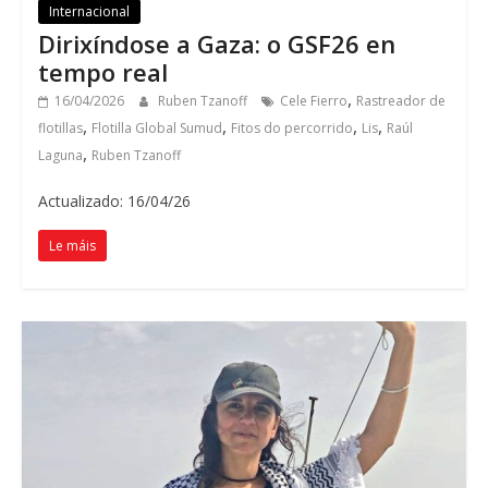
Internacional
Dirixíndose a Gaza: o GSF26 en
tempo real
,
16/04/2026
Ruben Tzanoff
Cele Fierro
Rastreador de
,
,
,
,
flotillas
Flotilla Global Sumud
Fitos do percorrido
Lis
Raúl
,
Laguna
Ruben Tzanoff
Actualizado: 16/04/26
Le máis