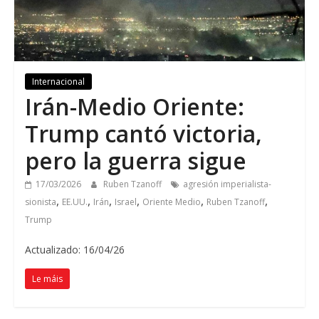
Internacional
Irán-Medio Oriente
:
Trump cantó victoria
,
pero la guerra sigue
17/03/2026
Ruben Tzanoff
agresión imperialista-
,
,
,
,
,
,
sionista
EE.UU.
Irán
Israel
Oriente Medio
Ruben Tzanoff
Trump
Actualizado: 16/04/26
Le máis