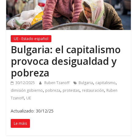
UE - Estado español
Bulgaria
:
el capitalismo
provoca desigualdad y
pobreza
,
,
30/12/2025
Ruben Tzanoff
Bulgaria
capitalismo
,
,
,
,
dimisión gobierno
pobreza
protestas
restauración
Ruben
,
Tzanoff
UE
Actualizado: 30/12/25
Le máis