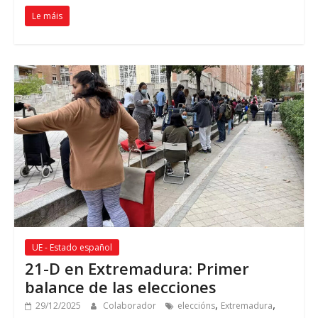
Le máis
UE - Estado español
21-
D en Extremadura
:
Primer
balance de las elecciones
,
,
29/12/2025
Colaborador
eleccións
Extremadura