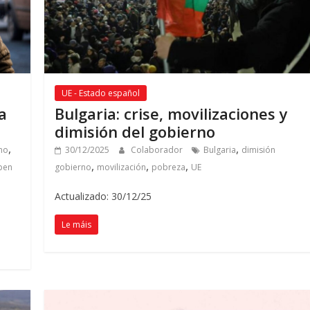
UE - Estado español
a
Bulgaria
: crise,
movilizaciones y
dimisión del gobierno
,
,
mo
30/12/2025
Colaborador
Bulgaria
dimisión
,
,
,
ben
gobierno
movilización
pobreza
UE
Actualizado: 30/12/25
Le máis