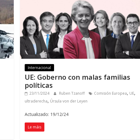
Internacional
UE: Goberno con malas familias
políticas
,
,
23/11/2024
Ruben Tzanoff
Comisión Europea
UE
,
ultraderecha
Úrsula von der Leyen
Actualizado: 19/12/24
Le máis