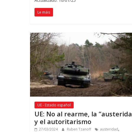
Actualizado: 10/01/25
Le máis
UE - Estado español
UE:
No al rearme
,
la
“
austerid
y el autoritarismo
,
27/03/2024
Ruben Tzanoff
austeridad