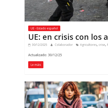
UE - Estado español
UE:
en crisis con los 
,
,
30/12/2025
Colaborador
Agricultores
crise
Actualizado: 30/12/25
Le máis