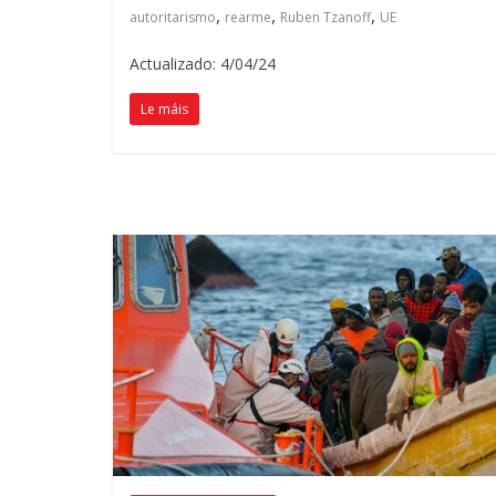
,
,
,
autoritarismo
rearme
Ruben Tzanoff
UE
Actualizado: 4/04/24
Le máis