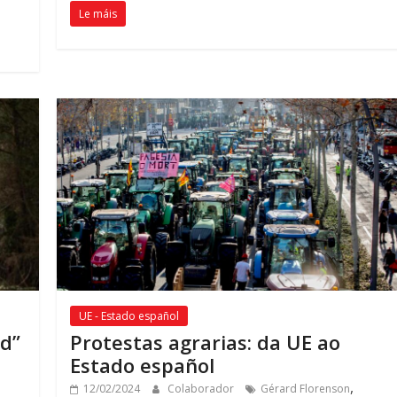
Le máis
UE - Estado español
ad
”
Protestas agrarias: da UE ao
Estado español
,
12/02/2024
Colaborador
Gérard Florenson