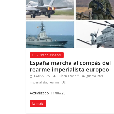
UE - Estado español
España marcha al compás del
rearme imperialista europeo
14/05/2025
Ruben Tzanoff
guerra inter
,
,
imperialista
rearme
UE
Actualizado: 11/06/25
Le máis