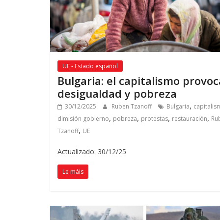
UE - Estado español
Bulgaria
:
el capitalismo provoc
desigualdad y pobreza
,
30/12/2025
Ruben Tzanoff
Bulgaria
capitalis
,
,
,
,
dimisión gobierno
pobreza
protestas
restauración
Ru
,
Tzanoff
UE
Actualizado: 30/12/25
Le máis