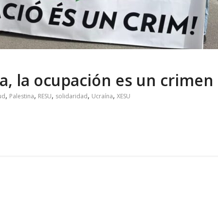
na
,
la ocupación es un crimen
,
,
,
,
,
ud
Palestina
RESU
solidaridad
Ucraína
XESU