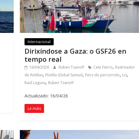
Internacional
Dirixíndose a Gaza: o GSF26 en
tempo real
,
16/04/2026
Ruben Tzanoff
Cele Fierro
Rastreador
,
,
,
,
de flotillas
Flotilla Global Sumud
Fitos do percorrido
Lis
,
Raúl Laguna
Ruben Tzanoff
Actualizado: 16/04/26
Le máis