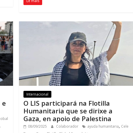
Le máis
Internacional
 e
O LIS participará na Flotilla
Humanitaria que se dirixe a
Gaza, en apoio de Palestina
Global
,
,
08/09/2025
Colaborador
ayuda humanitaria
Cele