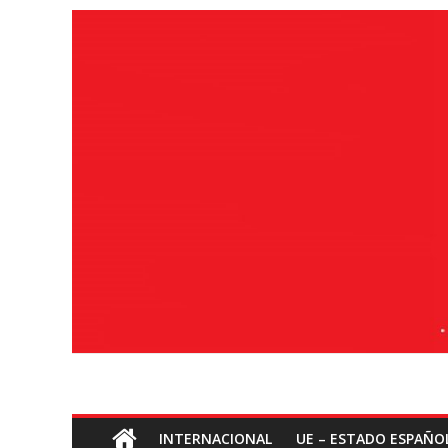
Saltar
ao
contido
Socialismo
INTERNACIONAL
UE – ESTADO ESPAÑO