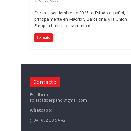
unión europea
Durante septiembre de
2025, o Estado español,
principalmente en Madrid y Barcelona
,
y la Unión
Europea han sido escenario de
Le máis
Contacto
Escríbenos:
solestadoespanol@gmail.com
Whatsapp:
(+34) 692 39 54 42