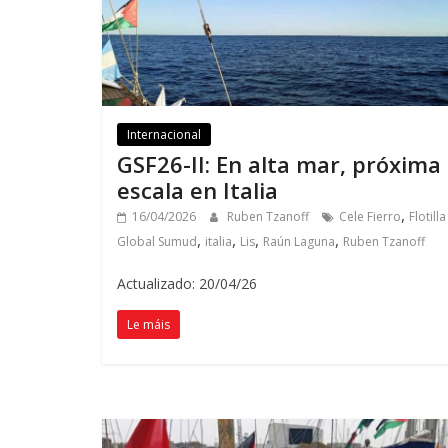
Internacional
GSF26-II
:
En alta mar
,
próxima
escala en Italia
,
16/04/2026
Ruben Tzanoff
Cele Fierro
Flotilla
,
,
,
,
Global Sumud
italia
Lis
Raún Laguna
Ruben Tzanoff
Actualizado: 20/04/26
Le máis