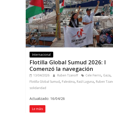
Internacional
Flotilla Global Sumud 2026:
I
Comenzó la navegación
,
,
13/04/2026
Ruben Tzanoff
Cele Fierro
Gaza
,
,
,
Flotilla Global Sumud
Palestina
Raúl Laguna
Ruben Tzan
solidaridad
Actualizado: 16/04/26
Le máis