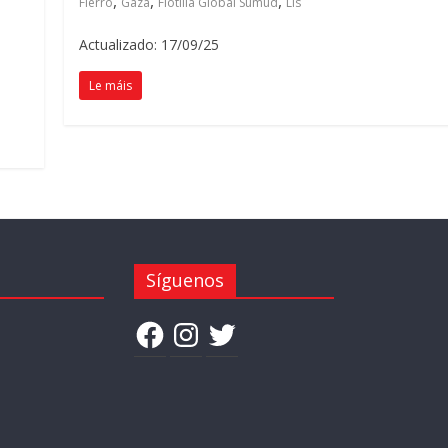
,
,
,
Fierro
Gaza
Flotilla Global Sumud
Lis
Actualizado: 17/09/25
Le máis
Síguenos
Facebook
Instagram
Twitter