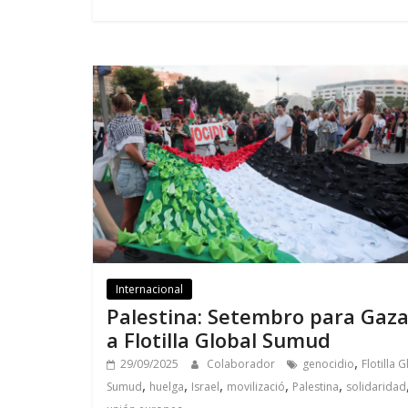
Internacional
Palestina: Setembro para Gaza
a Flotilla Global Sumud
,
29/09/2025
Colaborador
genocidio
Flotilla 
,
,
,
,
,
Sumud
huelga
Israel
movilizació
Palestina
solidaridad