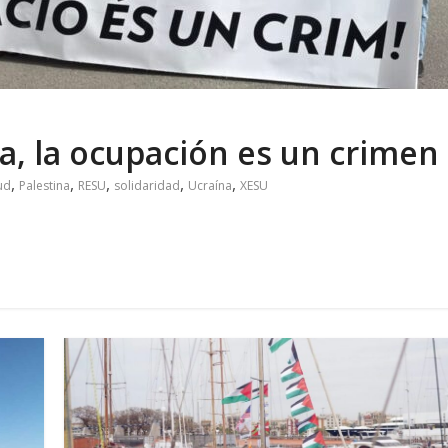
na
,
la ocupación es un crimen
,
,
,
,
,
ud
Palestina
RESU
solidaridad
Ucraína
XESU