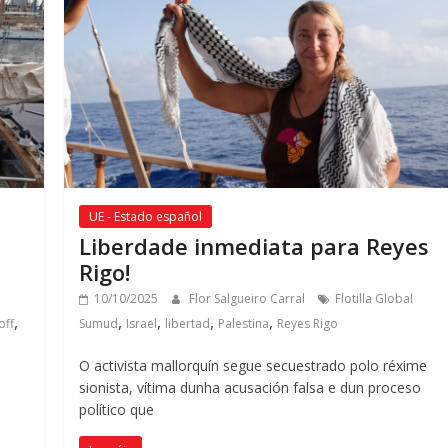
UE - Estado español
Liberdade inmediata para Reyes
Rigo!
10/10/2025
Flor Salgueiro Carral
Flotilla Global
,
,
,
,
,
off
Sumud
Israel
libertad
Palestina
Reyes Rigo
O activista mallorquín segue secuestrado polo réxime
sionista, vítima dunha acusación falsa e dun proceso
político que