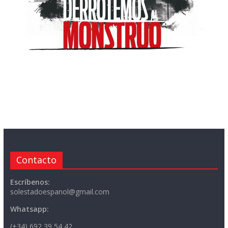
Contacto
Escríbenos:
solestadoespanol@gmail.com
Whatsapp:
(+34) 692 39 54 42