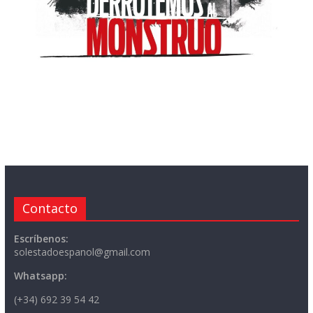
Contacto
Escríbenos:
solestadoespanol@gmail.com
Whatsapp:
(+34) 692 39 54 42