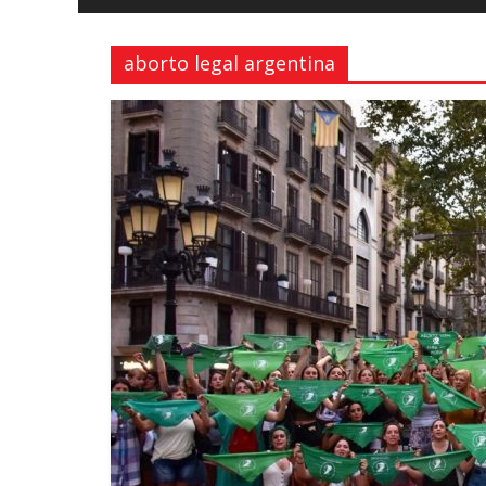
y
Libertad
aborto legal argentina