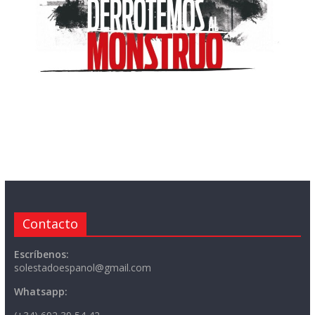
Contacto
Escríbenos:
solestadoespanol@gmail.com
Whatsapp: