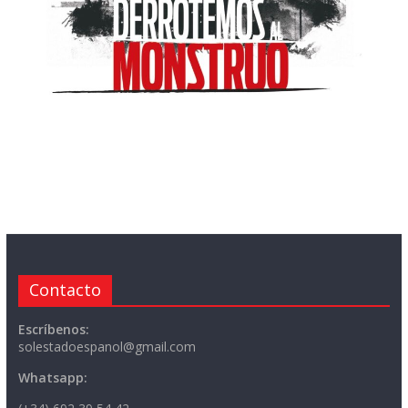
Contacto
Escríbenos:
solestadoespanol@gmail.com
Whatsapp: