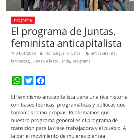
Programa
El programa de Juntas,
feminista anticapitalista
,
04/01/2019
Flor Salgueiro Carral
anticapitalista
,
,
feministas
juntas y a la izquierda
programa
W
T
F
h
w
a
El feminismo anticapitalista tiene una rica historia,
a
i
c
con bases teóricas, programáticas y políticas que
t
t
e
tomamos como propias.
Reafirmamos que
s
t
b
nuestro programa general es el programa de
A
e
o
transición para la clase trabajadora y el pueblo. A
la par el movimiento de mujeres plantea
p
r
o