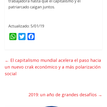
trabajadora hasta que el capitalismo y el
patriarcado caigan juntos.
Actualizado: 5/01/19
W
T
F
h
w
a
a
i
c
t
t
e
←
El capitalismo mundial acelera el paso hacia
s
t
b
un nuevo crak económico y a más polarización
A
e
o
social
p
r
o
p
k
2019: un año de grandes desafíos
→