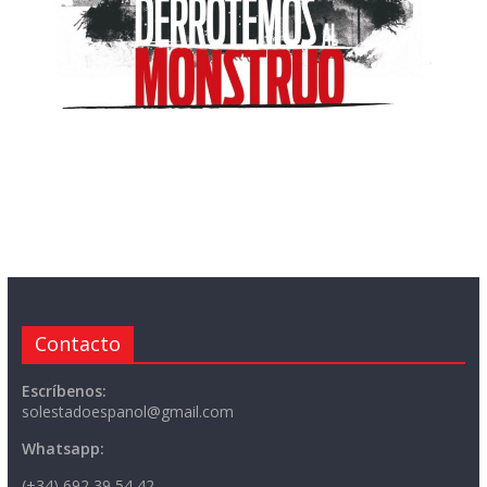
Contacto
Escríbenos:
solestadoespanol@gmail.com
Whatsapp:
(+34) 692 39 54 42