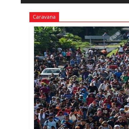
y
Libertad
Caravana