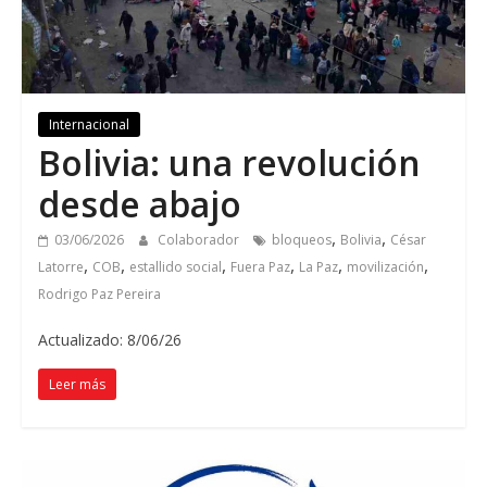
Internacional
Bolivia: una revolución
desde abajo
,
,
03/06/2026
Colaborador
bloqueos
Bolivia
César
,
,
,
,
,
,
Latorre
COB
estallido social
Fuera Paz
La Paz
movilización
Rodrigo Paz Pereira
Actualizado: 8/06/26
Leer más