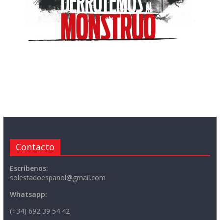
Contacto
Escríbenos:
solestadoespanol@gmail.com
Whatsapp:
(+34) 692 39 54 42