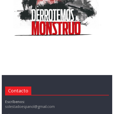
Contacto
Escríbenos:
solestadoespanol@gmail.com