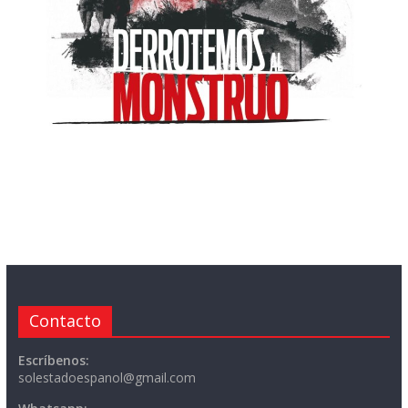
Contacto
Escríbenos:
solestadoespanol@gmail.com