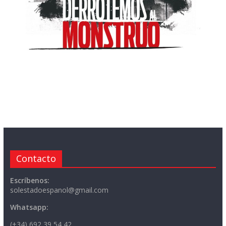
Contacto
Escríbenos:
solestadoespanol@gmail.com
Whatsapp:
(+34) 692 39 54 42