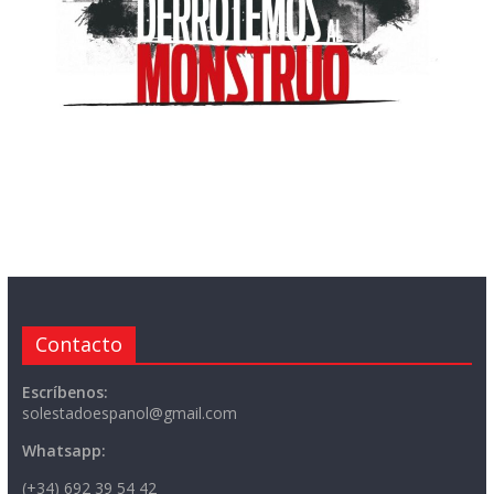
Contacto
Escríbenos:
solestadoespanol@gmail.com
Whatsapp:
(+34) 692 39 54 42