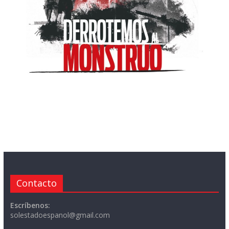
Contacto
Escríbenos:
solestadoespanol@gmail.com