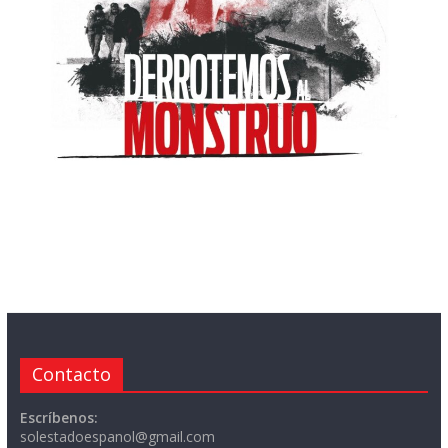
Contacto
Escríbenos:
solestadoespanol@gmail.com