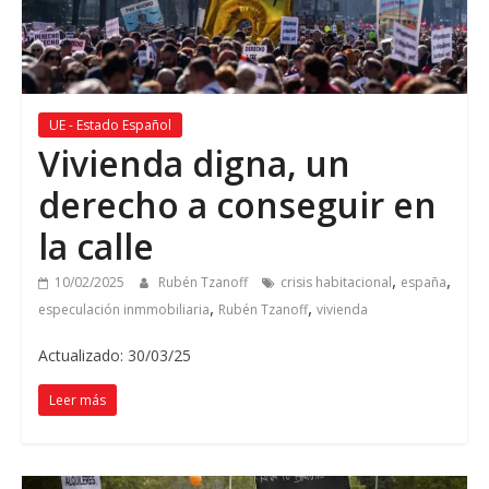
UE - Estado Español
Vivienda digna, un
derecho a conseguir en
la calle
,
,
10/02/2025
Rubén Tzanoff
crisis habitacional
españa
,
,
especulación inmmobiliaria
Rubén Tzanoff
vivienda
Actualizado: 30/03/25
Leer más