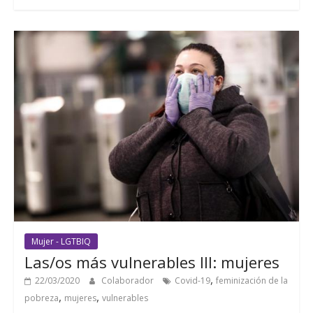
Mujer - LGTBIQ
Las/os más vulnerables III: mujeres
,
22/03/2020
Colaborador
Covid-19
feminización de la
,
,
pobreza
mujeres
vulnerables