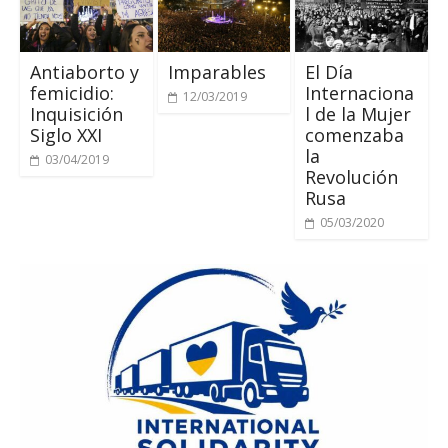
Antiaborto y
Imparables
El Día
femicidio:
Internaciona
12/03/2019
Inquisición
l de la Mujer
Siglo XXI
comenzaba
la
03/04/2019
Revolución
Rusa
05/03/2020