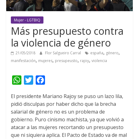
Mujer - LGTBIQ
Más presupuesto contra
la violencia de género
,
,
21/05/2018
Flor Salgueiro Carral
españa
género
,
,
,
,
manifestación
mujeres
presupeusto
rajoy
violencia
W
T
F
h
w
a
El presidente Mariano Rajoy se puso un lazo lila,
a
i
c
pidió disculpas por haber dicho que la brecha
t
t
e
salarial
de género no es un problema de
s
t
b
gobierno. Puro cinismo machista, ya que volvió a
A
e
o
atacar a las mujeres recortando un presupuesto
que ni siquiera aplica. El Pacto de Estado va de mal
p
r
o