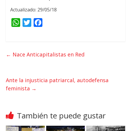
Actualizado: 29/05/18
W
T
F
h
w
a
a
i
c
t
t
e
←
Nace Anticapitalistas en Red
s
t
b
A
e
o
p
r
o
Ante la injusticia patriarcal, autodefensa
p
k
feminista
→
También te puede gustar