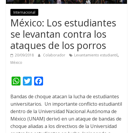
Internacional
México: Los estudiantes
se levantan contra los
ataques de los porros
,
20/09/2018
Colaborador
Levantamiento estudiantil
México
W
T
F
h
w
a
Bandas de choque atacan la lucha de estudiantes
a
i
c
universitarios.
Un importante conflicto estudiantil
t
t
e
dentro de la Universidad Nacional Autónoma de
s
t
b
México (UNAM) derivó en un ataque de bandas de
A
e
o
choque aliadas a los directivos de la Universidad