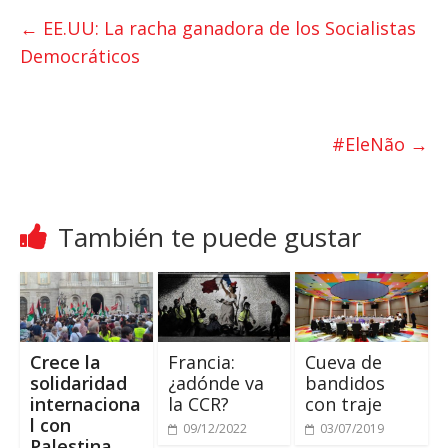
t
t
e
←
EE.UU: La racha ganadora de los Socialistas
s
t
b
Democráticos
A
e
o
p
r
o
p
k
#EleNão
→
También te puede gustar
Crece la
Francia:
Cueva de
solidaridad
¿adónde va
bandidos
internaciona
la CCR?
con traje
l con
09/12/2022
03/07/2019
Palestina