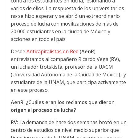
contra los estudiantes en lucha, lesionando a
p
r
o
varios de ellos. La respuesta de los universitarios
p
k
no se hizo esperar y se abrió un extraordinario
proceso de lucha con movilizaciones de más de
20.000 estudiantes en la ciudad de México y
acciones en todo el país.
Desde
Anticapitalistas en Red
(
AenR
)
entrevistamos al compañero Ricardo Vega (
RV
),
un luchador trotskista, profesor de la UACM
(Universidad Autónoma de la Ciudad de México)…y
estudiante de la UNAM, que participa activamente
en este proceso.
AenR: ¿Cuáles eran los reclamos que dieron
origen al proceso de lucha?
RV:
La demanda de hace dos semanas brotó en un
centro de estudios de nivel medio superior que
tiene incorporado la UNAM, que son los centros