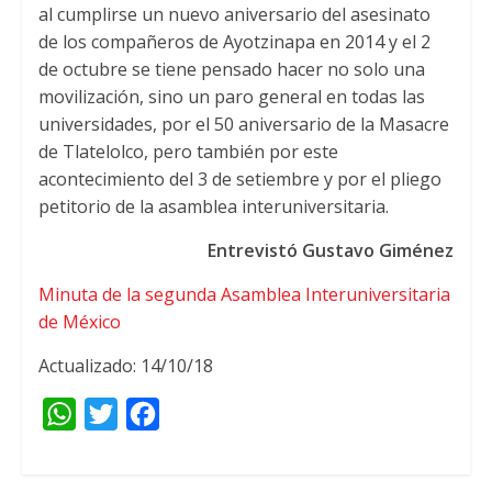
al cumplirse un nuevo aniversario del asesinato
de los compañeros de Ayotzinapa en 2014 y el 2
de octubre se tiene pensado hacer no solo una
movilización, sino un paro general en todas las
universidades, por el 50 aniversario de la Masacre
de Tlatelolco, pero también por este
acontecimiento del 3 de setiembre y por el pliego
petitorio de la asamblea interuniversitaria.
Entrevistó Gustavo Giménez
Minuta de la segunda Asamblea Interuniversitaria
de México
Actualizado: 14/10/18
W
T
F
h
w
a
a
i
c