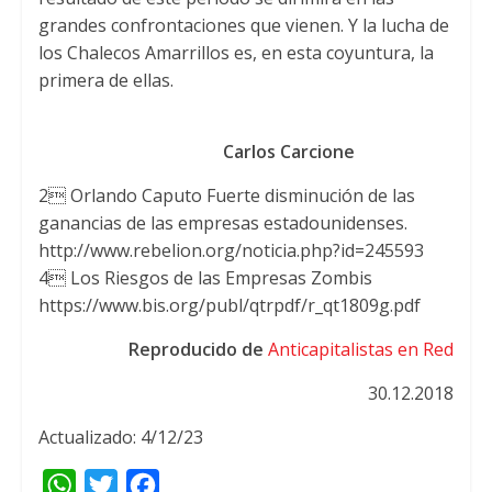
grandes confrontaciones que vienen. Y la lucha de
los Chalecos Amarrillos es, en esta coyuntura, la
primera de ellas.
Carlos Carcione
2 Orlando Caputo Fuerte disminución de las
ganancias de las empresas estadounidenses.
http://www.rebelion.org/noticia.php?id=245593
4 Los Riesgos de las Empresas Zombis
https://www.bis.org/publ/qtrpdf/r_qt1809g.pdf
Reproducido de
Anticapitalistas en Red
30.12.2018
Actualizado: 4/12/23
W
T
F