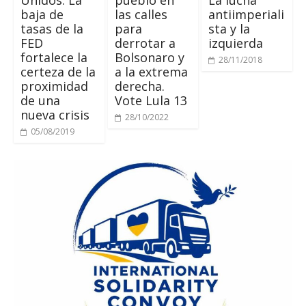
Unidos: La
pueblo en
La lucha
baja de
las calles
antiimperiali
tasas de la
para
sta y la
FED
derrotar a
izquierda
fortalece la
Bolsonaro y
28/11/2018
certeza de la
a la extrema
proximidad
derecha.
de una
Vote Lula 13
nueva crisis
28/10/2022
05/08/2019