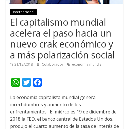
Internacional
El capitalismo mundial
acelera el paso hacia un
nuevo crak económico y
a más polarización social
31/12/2018
Colaborador
economía mundial
W
T
F
h
w
a
La economía capitalista mundial genera
a
i
c
incertidumbres y aumento de los
t
t
e
enfrentamientos.
El miércoles 19 de diciembre de
s
t
b
2018 la FED, el banco central de Estados Unidos,
A
e
o
produjo el cuarto aumento de la tasa de interés de