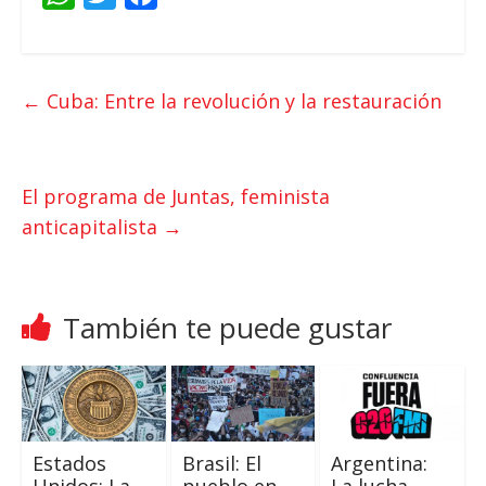
h
w
a
a
i
c
t
t
e
←
Cuba: Entre la revolución y la restauración
s
t
b
A
e
o
p
r
o
El programa de Juntas, feminista
p
k
anticapitalista
→
También te puede gustar
Estados
Brasil: El
Argentina: