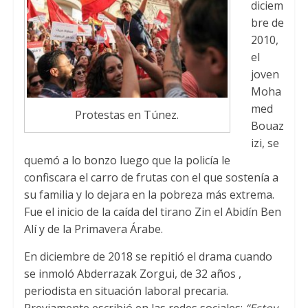
diciem
bre de
2010,
el
joven
Moha
med
Protestas en Túnez.
Bouaz
izi, se
quemó a lo bonzo luego que la policía le
confiscara el carro de frutas con el que sostenía a
su familia y lo dejara en la pobreza más extrema.
Fue el inicio de la caída del tirano Zin el Abidín Ben
Alí y de la Primavera Árabe.
En diciembre de 2018 se repitió el drama cuando
se inmoló Abderrazak Zorgui, de 32 años ,
periodista en situación laboral precaria.