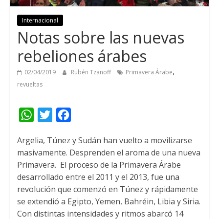
Internacional
Notas sobre las nuevas
rebeliones árabes
,
02/04/2019
Rubén Tzanoff
Primavera Árabe
revueltas
W
T
F
h
w
a
Argelia, Túnez y Sudán han vuelto a movilizarse
a
i
c
masivamente. Desprenden el aroma de una nueva
t
t
e
Primavera.
El proceso de la Primavera Árabe
s
t
b
desarrollado entre el 2011 y el 2013, fue una
A
e
o
revolución que comenzó en Túnez y rápidamente
se extendió a Egipto, Yemen, Bahréin, Libia y Siria.
p
r
o
Con distintas intensidades y ritmos abarcó 14
p
k