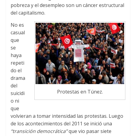
pobreza y el desempleo son un cáncer estructural
del capitalismo.
No es
casual
que
se
haya
repeti
do el
drama
del
Protestas en Túnez.
suicidi
o ni
que
volvieran a tomar intensidad las protestas. Luego
de los acontecimientos del 2011 se inició una
“transición democrática”
que vio pasar siete