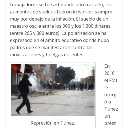
trabajadores se fue achicando año tras año, los
aumentos de sueldos fueron irrisorios, siempre
muy por debajo de la inflación. El sueldo de un
maestro oscila entre los 900 y los 1.300 dinares
(entre 265 y 380 euros). La polarización se ha
expresado en el ámbito educativo donde hubo
padres que se manifestaron contra las
movilizaciones y huelgas docentes.
En
2016
el FMI
le
otorg
ó a
Túnez
un
Represión en Túnez.
prést