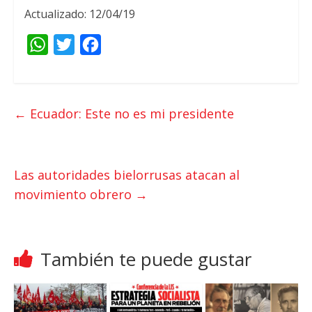
Actualizado: 12/04/19
W
T
F
h
w
a
a
i
c
t
t
e
←
Ecuador: Este no es mi presidente
s
t
b
A
e
o
p
r
o
Las autoridades bielorrusas atacan al
p
k
movimiento obrero
→
También te puede gustar