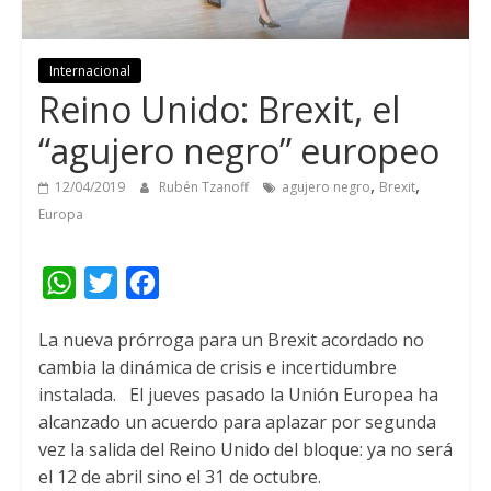
Internacional
Reino Unido: Brexit, el
“agujero negro” europeo
,
,
12/04/2019
Rubén Tzanoff
agujero negro
Brexit
Europa
W
T
F
h
w
a
La nueva prórroga para un Brexit acordado no
a
i
c
cambia la dinámica de crisis e incertidumbre
t
t
e
instalada.
El jueves pasado la Unión Europea ha
s
t
b
alcanzado un acuerdo para aplazar por segunda
A
e
o
vez la salida del Reino Unido del bloque: ya no será
el 12 de abril sino el 31 de octubre.
p
r
o