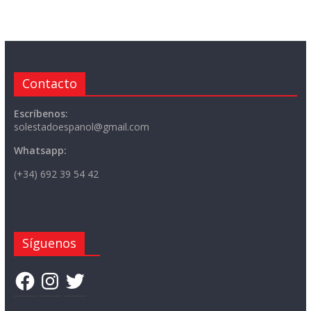
Contacto
Escríbenos:
solestadoespanol@gmail.com
Whatsapp:
(+34) 692 39 54 42
Síguenos
Facebook
Instagram
Twitter