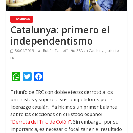
Catalunya
Catalunya: primero el
independentismo
,
30/04/2019
Rubén Tzanoff
28A en Catalunya
triunfo
ERC
W
T
F
h
w
a
Triunfo de ERC con doble efecto: derrotó a los
a
i
c
unionistas y superó a sus competidores por el
t
t
e
liderazgo catalán.
Ya hicimos un primer balance
s
t
b
sobre las elecciones en el Estado español
A
e
o
“Derrota del Trío de Colón”
. Sin embargo, por su
importancia, es necesario focalizar en el resultado
p
r
o