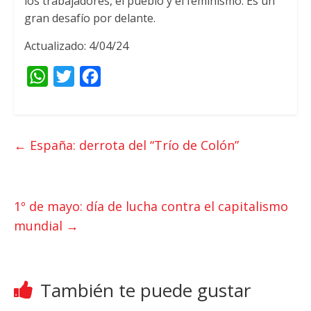
los trabajadores, el pueblo y el feminismo. Es un
gran desafío por delante.
Actualizado: 4/04/24
W
T
F
h
w
a
a
i
c
t
t
e
←
España: derrota del “Trío de Colón”
s
t
b
A
e
o
p
r
o
1º de mayo: día de lucha contra el capitalismo
p
k
mundial
→
También te puede gustar