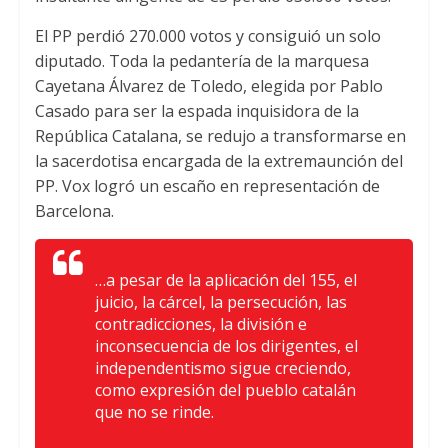
El PP perdió 270.000 votos y consiguió un solo
diputado. Toda la pedantería de la marquesa
Cayetana Álvarez de Toledo, elegida por Pablo
Casado para ser la espada inquisidora de la
República Catalana, se redujo a transformarse en
la sacerdotisa encargada de la extremaunción del
PP. Vox logró un escaño en representación de
Barcelona.
…a pesar de la aplicación del 155, el
juicio, la cárcel, la persecución, las
contradicciones, la división e
inconsecuencia de los dirigentes, el
independentismo sigue creciendo,
como expresión del pueblo catalán
que no se rinde.