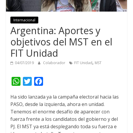
Internacional
Argentina: Aportes y
objetivos del MST en el
FIT Unidad
,
04/07/2019
Colaborador
FIT Unidad
MST
W
T
F
h
w
a
Ha sido lanzada ya la campaña electoral hacia las
a
i
c
PASO, desde la izquierda, ahora en unidad.
t
t
e
Tenemos el enorme desafío de aparecer con
s
t
b
fuerza frente a los candidatos del gobierno y del
A
e
o
PJ. El MST ya está desplegando toda su fuerza e