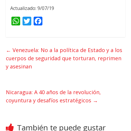
Actualizado: 9/07/19
W
T
F
h
w
a
a
i
c
t
t
e
←
Venezuela: No a la política de Estado y a los
s
t
b
cuerpos de seguridad que torturan, reprimen
A
e
o
y asesinan
p
r
o
p
k
Nicaragua: A 40 años de la revolución,
coyuntura y desafíos estratégicos
→
También te puede gustar