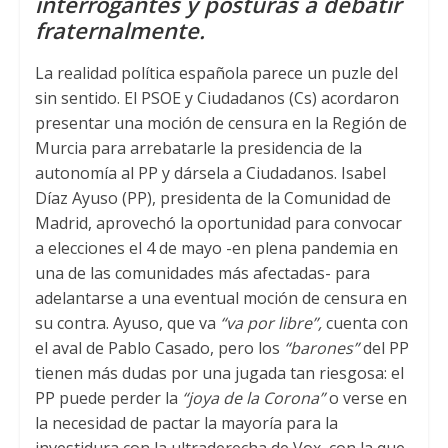
interrogantes y posturas a debatir
A
e
o
fraternalmente.
p
r
o
La realidad política española parece un puzle del
p
k
sin sentido. El PSOE y Ciudadanos (Cs) acordaron
presentar una moción de censura en la Región de
Murcia para arrebatarle la presidencia de la
autonomía al PP y dársela a Ciudadanos. Isabel
Díaz Ayuso (PP), presidenta de la Comunidad de
Madrid, aprovechó la oportunidad para convocar
a elecciones el 4 de mayo -en plena pandemia en
una de las comunidades más afectadas- para
adelantarse a una eventual moción de censura en
su contra. Ayuso, que va
“va por libre”,
cuenta con
el aval de Pablo Casado, pero los
“barones”
del PP
tienen más dudas por una jugada tan riesgosa: el
PP puede perder la
“joya de la Corona”
o verse en
la necesidad de pactar la mayoría para la