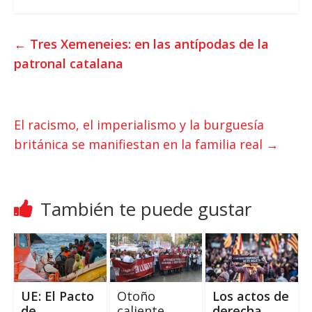
a
i
c
t
t
e
←
Tres Xemeneies: en las antípodas de la
s
t
b
patronal catalana
A
e
o
p
r
o
p
k
El racismo, el imperialismo y la burguesía
británica se manifiestan en la familia real
→
También te puede gustar
UE: El Pacto
Otoño
Los actos de
de
caliente
derecha,