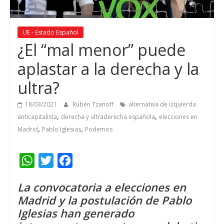
UE - Estado Español
¿El “mal menor” puede
aplastar a la derecha y la
ultra?
18/03/2021
Rubén Tzanoff
alternativa de izquierda
,
,
anticapitalista
derecha y ultraderecha española
elecciones en
,
,
Madrid
Pablo Iglesias
Podemos
W
T
F
h
w
a
La convocatoria a elecciones en
a
i
c
Madrid y la postulación de Pablo
t
t
e
Iglesias han generado
s
t
b