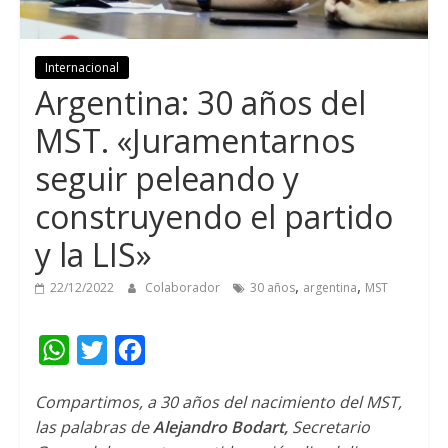
Internacional
Argentina: 30 años del
MST. «Juramentarnos
seguir peleando y
construyendo el partido
y la LIS»
,
,
22/12/2022
Colaborador
30 años
argentina
MST
W
T
F
h
w
a
Compartimos, a 30 años del nacimiento del MST,
a
i
c
las palabras de
Alejandro Bodart,
Secretario
t
t
e