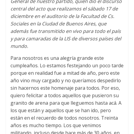
General de nuestro partido, quién dio el discurso
s
t
b
central del acto que realizamos el sábado 17 de
A
e
o
diciembre en el auditorio de la Facultad de Cs.
Sociales en la Ciudad de Buenos Aires, que
p
r
o
además fue transmitido en vivo para todo el país
p
k
y para camaradas de la LIS de diversos países del
mundo.
Para nosotros es una alegría grande este
cumpleaños. Lo estamos festejando un poco tarde
porque en realidad fue a mitad de año, pero este
año vino muy cargado y no queríamos despedirlo
sin hacernos este homenaje para todos. Por eso,
quiero felicitar a todos aquellos que pusieron su
granito de arena para que lleguemos hasta acá. A
los que están y aquellos que se han ido, pero
están en el recuerdo de todos nosotros. Treinta
años es mucho tiempo. Los que venimos
militando, incluso desde hace más de 30 años, en