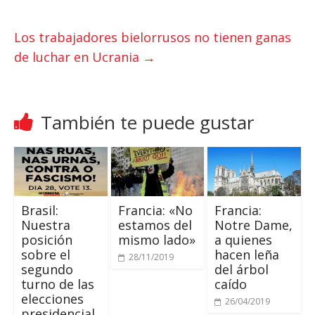
p
r
o
p
k
Los trabajadores bielorrusos no tienen ganas
de luchar en Ucrania
→
También te puede gustar
Brasil:
Francia: «No
Francia:
Nuestra
estamos del
Notre Dame,
posición
mismo lado»
a quienes
sobre el
hacen leña
28/11/2019
segundo
del árbol
turno de las
caído
elecciones
26/04/2019
presidencial