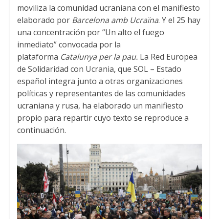
s
t
b
moviliza la comunidad ucraniana con el manifiesto
A
e
o
elaborado por
Barcelona amb Ucraïna
. Y el 25 hay
una concentración por “Un alto el fuego
p
r
o
inmediato” convocada por la
p
k
plataforma
Catalunya per la pau.
La Red Europea
de Solidaridad con Ucrania, que SOL – Estado
español integra junto a otras organizaciones
políticas y representantes de las comunidades
ucraniana y rusa, ha elaborado un manifiesto
propio para repartir cuyo texto se reproduce a
continuación.