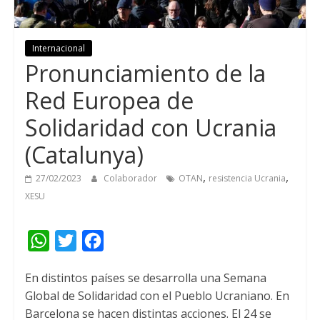
Internacional
Pronunciamiento de la
Red Europea de
Solidaridad con Ucrania
(Catalunya)
,
,
27/02/2023
Colaborador
OTAN
resistencia Ucrania
XESU
W
T
F
h
w
a
En distintos países se desarrolla una Semana
a
i
c
Global de Solidaridad con el Pueblo Ucraniano. En
t
t
e
Barcelona se hacen distintas acciones. El 24 se