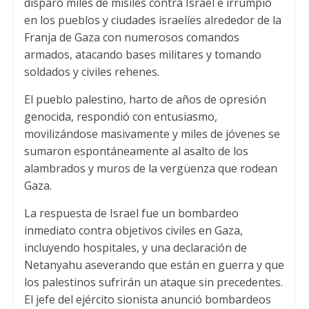
disparó miles de misiles contra Israel e irrumpió
t
t
e
en los pueblos y ciudades israelíes alrededor de la
s
t
b
Franja de Gaza con numerosos comandos
A
e
o
armados, atacando bases militares y tomando
soldados y civiles rehenes.
p
r
o
p
k
El pueblo palestino, harto de años de opresión
genocida, respondió con entusiasmo,
movilizándose masivamente y miles de jóvenes se
sumaron espontáneamente al asalto de los
alambrados y muros de la vergüenza que rodean
Gaza.
La respuesta de Israel fue un bombardeo
inmediato contra objetivos civiles en Gaza,
incluyendo hospitales, y una declaración de
Netanyahu aseverando que están en guerra y que
los palestinos sufrirán un ataque sin precedentes.
El jefe del ejército sionista anunció bombardeos