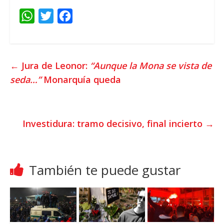
W
T
F
h
w
a
a
i
c
t
t
e
←
Jura de Leonor:
“Aunque la Mona se vista de
s
t
b
seda…”
Monarquía queda
A
e
o
p
r
o
p
k
Investidura: tramo decisivo, final incierto
→
También te puede gustar