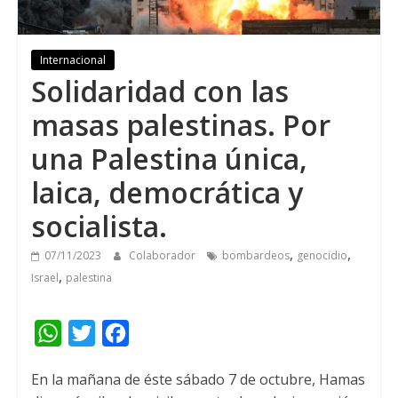
Internacional
Solidaridad con las
masas palestinas. Por
una Palestina única,
laica, democrática y
socialista.
,
,
07/11/2023
Colaborador
bombardeos
genocidio
,
Israel
palestina
W
T
F
h
w
a
En la mañana de éste sábado 7 de octubre, Hamas
a
i
c