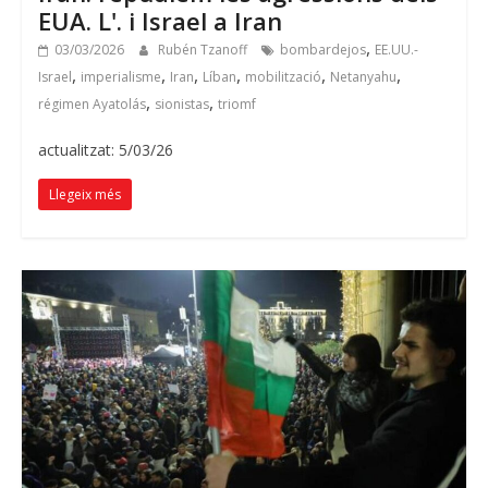
EUA. L'. i Israel a Iran
,
03/03/2026
Rubén Tzanoff
bombardejos
EE.UU.-
,
,
,
,
,
,
Israel
imperialisme
Iran
Líban
mobilització
Netanyahu
,
,
régimen Ayatolás
sionistas
triomf
actualitzat: 5/03/26
Llegeix més