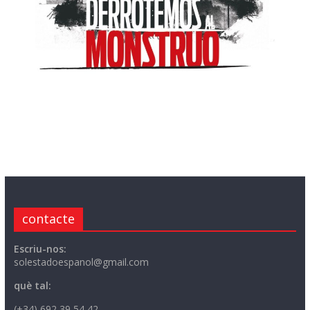
contacte
Escriu-nos:
solestadoespanol@gmail.com
què tal:
(+34) 692 39 54 42