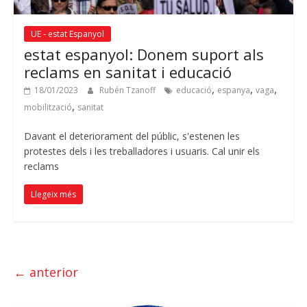
UE - estat Espanyol
estat espanyol: Donem suport als
reclams en sanitat i educació
,
,
,
18/01/2023
Rubén Tzanoff
educació
espanya
vaga
,
mobilització
sanitat
Davant el deteriorament del públic, s'estenen les
protestes dels i les treballadores i usuaris. Cal unir els
reclams
Llegeix més
← anterior