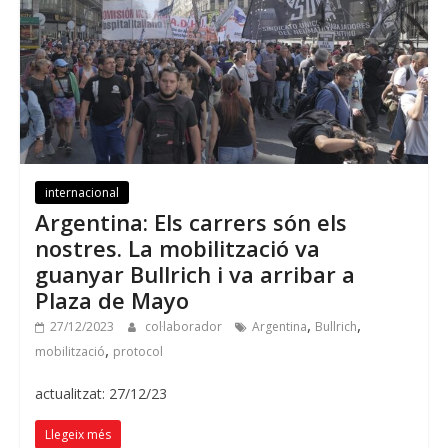
internacional
Argentina: Els carrers són els
nostres. La mobilització va
guanyar Bullrich i va arribar a
Plaza de Mayo
,
,
27/12/2023
col·laborador
Argentina
Bullrich
,
mobilització
protocol
actualitzat: 27/12/23
Llegeix més