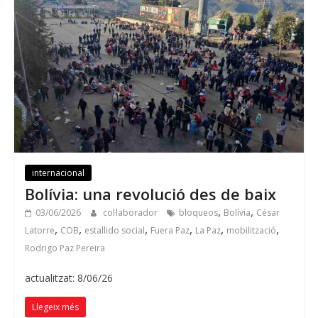
internacional
Bolívia: una revolució des de baix
,
,
03/06/2026
col·laborador
bloqueos
Bolívia
César
,
,
,
,
,
,
Latorre
COB
estallido social
Fuera Paz
La Paz
mobilització
Rodrigo Paz Pereira
actualitzat: 8/06/26
Llegeix més