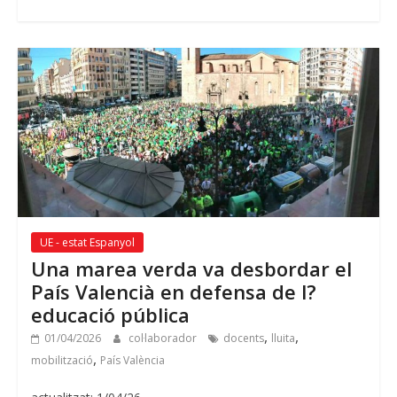
UE - estat Espanyol
Una marea verda va desbordar el
País Valencià en defensa de l?
educació pública
,
,
01/04/2026
col·laborador
docents
lluita
,
mobilització
País València