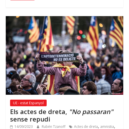
UE - estat Espanyol
Els actes de dreta,
"No passaran"
sense repudi
,
,
14/09/2023
Rubén Tzanoff
Actes de dreta
amnistia