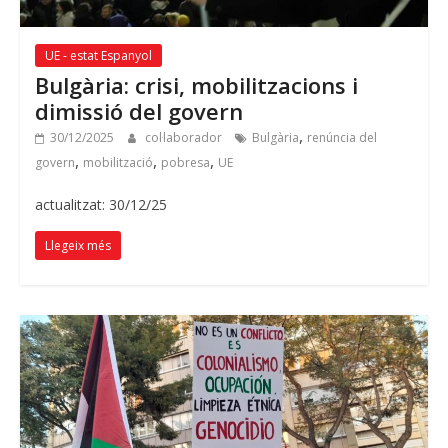
UE - estat Espanyol
Bulgària: crisi, mobilitzacions i
dimissió del govern
,
30/12/2025
col·laborador
Bulgària
renúncia del
,
,
,
govern
mobilització
pobresa
UE
actualitzat: 30/12/25
Llegeix més