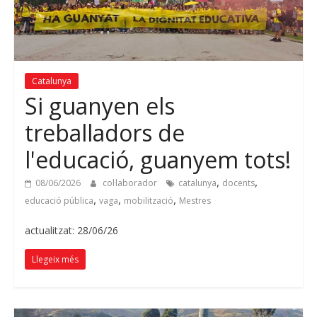
Catalunya
Si guanyen els
treballadors de
l'educació, guanyem tots!
,
,
08/06/2026
col·laborador
catalunya
docents
,
,
,
educació pública
vaga
mobilització
Mestres
actualitzat: 28/06/26
Llegeix més