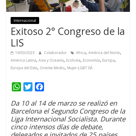
Internacional
Exitoso 2° Congreso de la
LIS
,
,
19/03/2023
Colaborador
Africa
América del Norte
,
,
,
,
,
América Latina
Asia y Oceanía
Ecoloxía
Economía
Europa
,
,
Europa del Este
Oriente Medio
Mujer-LGBT 0Á
W
T
F
h
w
a
Da 10 al 14
de marzo se realizó en
a
i
c
Barcelona el Segundo Congreso de la
t
t
e
Liga Internacional Socialista
.
Durante
s
t
b
cinco intensos días de debate
,
A
e
o
delegados e invitados de
25
países