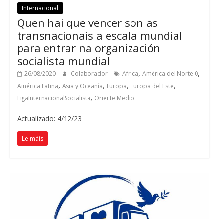
Internacional
Quen hai que vencer son as
transnacionais a escala mundial
para entrar na organización
socialista mundial
,
,
26/08/2020
Colaborador
Africa
América del Norte
0
,
,
,
,
América Latina
Asia y Oceanía
Europa
Europa del Este
,
LigaInternacionalSocialista
Oriente Medio
Actualizado: 4/12/23
Le máis