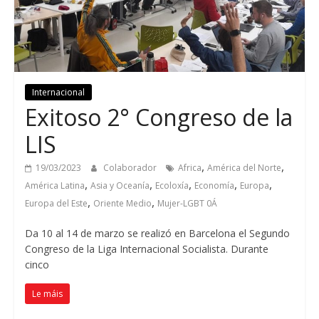
Internacional
Exitoso 2° Congreso de la
LIS
,
,
19/03/2023
Colaborador
Africa
América del Norte
,
,
,
,
,
América Latina
Asia y Oceanía
Ecoloxía
Economía
Europa
,
,
Europa del Este
Oriente Medio
Mujer-LGBT 0Á
Da 10 al 14
de marzo se realizó en Barcelona el Segundo
Congreso de la Liga Internacional Socialista
.
Durante
cinco
Le máis