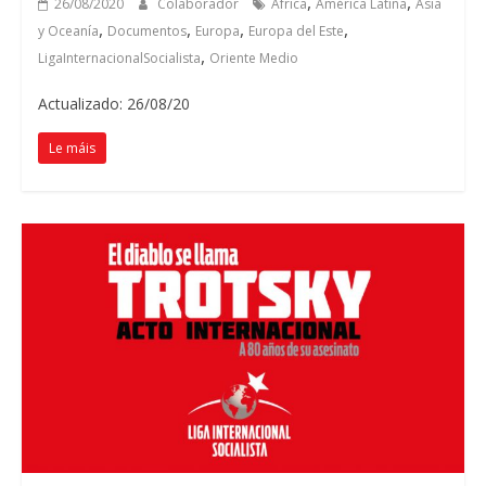
,
,
26/08/2020
Colaborador
Africa
América Latina
Asia
,
,
,
,
y Oceanía
Documentos
Europa
Europa del Este
,
LigaInternacionalSocialista
Oriente Medio
Actualizado: 26/08/20
Le máis