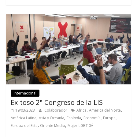
Internacional
Exitoso 2° Congreso de la LIS
,
,
19/03/2023
Colaborador
Africa
América del Norte
,
,
,
,
,
América Latina
Asia y Oceanía
Ecoloxía
Economía
Europa
,
,
Europa del Este
Oriente Medio
Mujer-LGBT 0Á