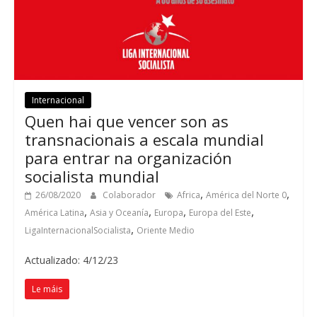
Internacional
Quen hai que vencer son as
transnacionais a escala mundial
para entrar na organización
socialista mundial
,
,
26/08/2020
Colaborador
Africa
América del Norte
0
,
,
,
,
América Latina
Asia y Oceanía
Europa
Europa del Este
,
LigaInternacionalSocialista
Oriente Medio
Actualizado: 4/12/23
Le máis