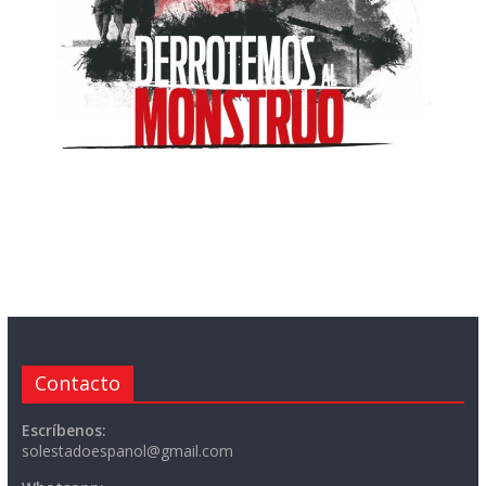
Contacto
Escríbenos:
solestadoespanol@gmail.com