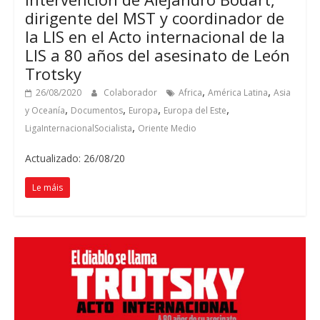
dirigente del MST y coordinador de
la LIS en el Acto internacional de la
LIS a
80
años del asesinato de León
Trotsky
,
,
26/08/2020
Colaborador
Africa
América Latina
Asia
,
,
,
,
y Oceanía
Documentos
Europa
Europa del Este
,
LigaInternacionalSocialista
Oriente Medio
Actualizado: 26/08/20
Le máis