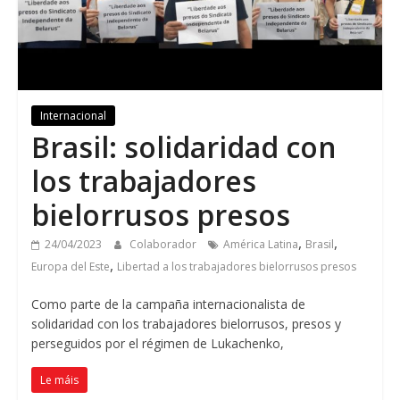
Internacional
Brasil:
solidaridad con
los trabajadores
bielorrusos presos
,
,
24/04/2023
Colaborador
América Latina
Brasil
,
Europa del Este
Libertad a los trabajadores bielorrusos presos
Como parte de la campaña internacionalista de
solidaridad con los trabajadores bielorrusos
,
presos y
perseguidos por el régimen de Lukachenko
,
Le máis