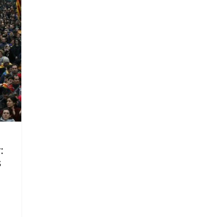
y
:
s