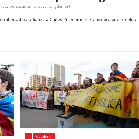
,
,
,
ertad
persecusión
proces
puigdemont
 en libertad bajo fianza a Carles Puigdemont
.
Consideró que el delito
.
Cataluña