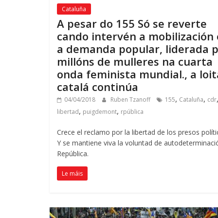
Cataluña
A pesar do 155 Só se reverte
cando intervén a mobilización 
a demanda popular, liderada 
millóns de mulleres na cuarta
onda feminista mundial., a loit
catalá continúa
,
,
04/04/2018
Ruben Tzanoff
155
Cataluña
cdr
,
,
libertad
puigdemont
rpública
Crece el reclamo por la libertad de los presos polít
Y se mantiene viva la voluntad de autodeterminaci
República
.
Le máis