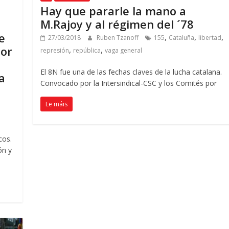
Hay que pararle la mano a
M.Rajoy y al régimen del ´78
e
,
,
,
27/03/2018
Ruben Tzanoff
155
Cataluña
libertad
por
,
,
represión
república
vaga general
El 8N fue una de las fechas claves de la lucha catalana
.
a
Convocado por la Intersindical-CSC y los Comités por
,
Le máis
icos
.
ón y