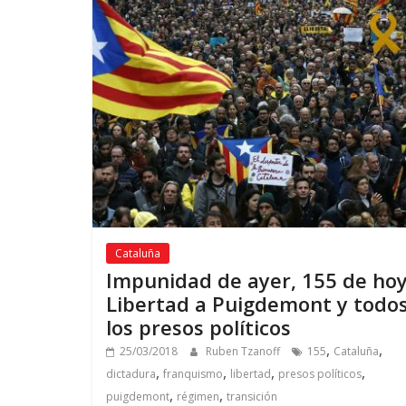
Cataluña
Impunidad de ayer
, 155
de ho
Libertad a Puigdemont y todo
los presos políticos
,
,
25/03/2018
Ruben Tzanoff
155
Cataluña
,
,
,
,
dictadura
franquismo
libertad
presos políticos
,
,
puigdemont
régimen
transición