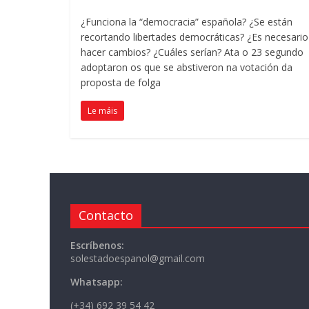
¿Funciona la “democracia” española
?
¿Se están
recortando libertades democráticas
?
¿Es necesario
hacer cambios
?
¿Cuáles serían
? Ata o 23 segundo
adoptaron os que se abstiveron na votación da
proposta de folga
Le máis
Contacto
Escríbenos:
solestadoespanol@gmail.com
Whatsapp:
(+34) 692 39 54 42