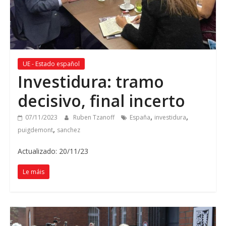
UE - Estado español
Investidura: tramo
decisivo, final incerto
,
,
07/11/2023
Ruben Tzanoff
España
investidura
,
puigdemont
sanchez
Actualizado: 20/11/23
Le máis