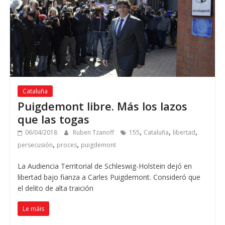
Cataluña
Puigdemont libre
.
Más los lazos
que las togas
,
,
,
06/04/2018
Ruben Tzanoff
155
Cataluña
libertad
,
,
persecusión
proces
puigdemont
La Audiencia Territorial de Schleswig-Holstein dejó en
libertad bajo fianza a Carles Puigdemont
.
Consideró que
el delito de alta traición
Le máis