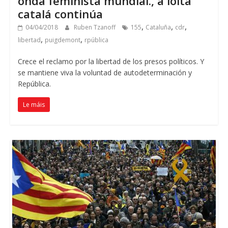
onda feminista mundial., a loita
catalá continúa
,
,
,
04/04/2018
Ruben Tzanoff
155
Cataluña
cdr
,
,
libertad
puigdemont
rpública
Crece el reclamo por la libertad de los presos políticos
.
Y
se mantiene viva la voluntad de autodeterminación y
República
.
Le máis