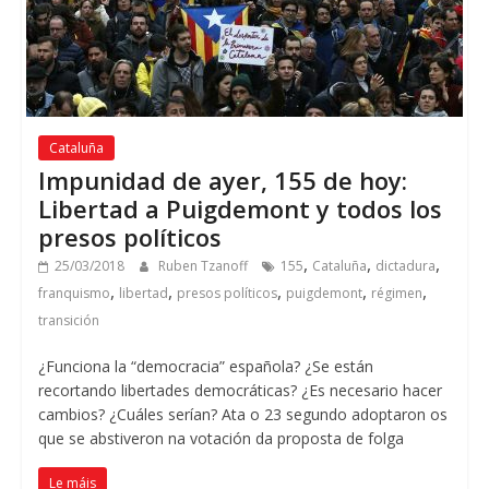
Cataluña
Impunidad de ayer
, 155
de hoy
:
Libertad a Puigdemont y todos los
presos políticos
,
,
,
25/03/2018
Ruben Tzanoff
155
Cataluña
dictadura
,
,
,
,
,
franquismo
libertad
presos políticos
puigdemont
régimen
transición
¿Funciona la “democracia” española
?
¿Se están
recortando libertades democráticas
?
¿Es necesario hacer
cambios
?
¿Cuáles serían
? Ata o 23 segundo adoptaron os
que se abstiveron na votación da proposta de folga
Le máis