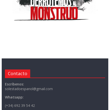
Contacto
Escríbenos:
solestadoespanol@gmail.com
Whatsapp:
(+34) 692 39 54 42