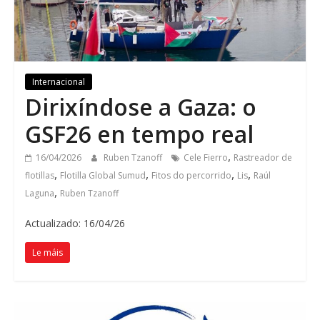
Internacional
Dirixíndose a Gaza: o
GSF26 en tempo real
,
16/04/2026
Ruben Tzanoff
Cele Fierro
Rastreador de
,
,
,
,
flotillas
Flotilla Global Sumud
Fitos do percorrido
Lis
Raúl
,
Laguna
Ruben Tzanoff
Actualizado: 16/04/26
Le máis