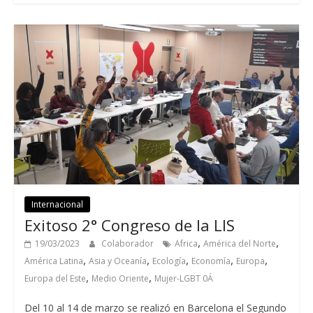
Internacional
Exitoso 2° Congreso de la LIS
,
,
19/03/2023
Colaborador
Africa
América del Norte
,
,
,
,
,
América Latina
Asia y Oceanía
Ecología
Economía
Europa
,
,
Europa del Este
Medio Oriente
Mujer-LGBT 0Á
Del 10 al 14 de marzo se realizó en Barcelona el Segundo