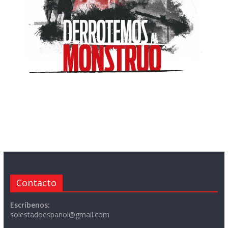
Contacto
Escríbenos:
solestadoespanol@gmail.com