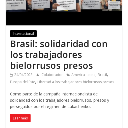
Internacional
Brasil: solidaridad con
los trabajadores
bielorrusos presos
,
,
24/04/2023
Colaborador
América Latina
Brasil
,
Europa del Este
Libertad a los trabajadores bielorrusos presos
Como parte de la campaña internacionalista de
solidaridad con los trabajadores bielorrusos, presos y
perseguidos por el régimen de Lukachenko,
Leer más